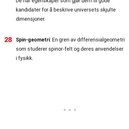
De har egenskaper som gjør dem til gode
kandidater for å beskrive universets skjulte
dimensjoner.
28
Spin-geometri
: En gren av differensialgeometri
som studerer spinor-felt og deres anvendelser
i fysikk.