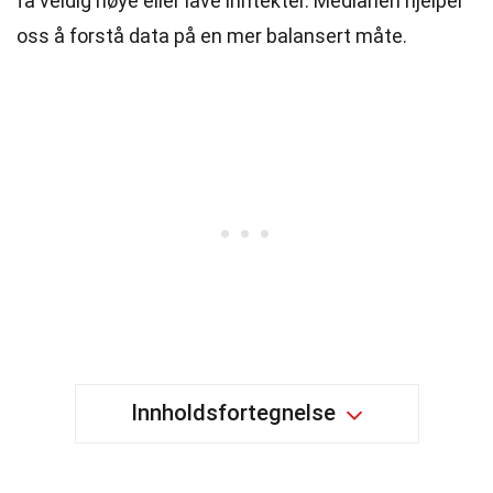
få veldig høye eller lave inntekter. Medianen hjelper
oss å forstå data på en mer balansert måte.
Innholdsfortegnelse