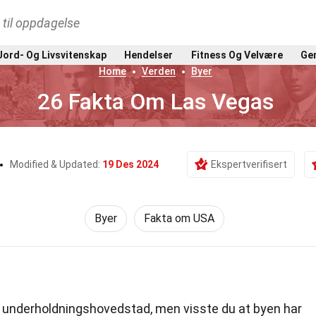
t til oppdagelse
Jord- Og Livsvitenskap
Hendelser
Fitness Og Velvære
Gen
Home
Verden
Byer
26 Fakta Om Las Vegas
Modified & Updated:
19 Des 2024
Ekspertverifisert
Byer
Fakta om USA
 underholdningshovedstad, men visste du at byen har