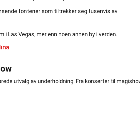
ansende fontener som tiltrekker seg tusenvis av
om i Las Vegas, mer enn noen annen by i verden.
ina
how
 brede utvalg av underholdning. Fra konserter til magisho