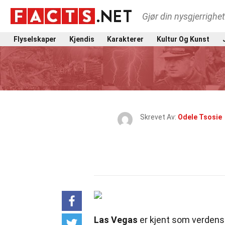
Gjør din nysgjerrighe
Flyselskaper
Kjendis
Karakterer
Kultur Og Kunst
Skrevet Av:
Odele Tsosie
Las Vegas
er kjent som verdens