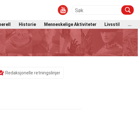
erell
Historie
Menneskelige Aktiviteter
Livsstil
...
Redaksjonelle retningslinjer