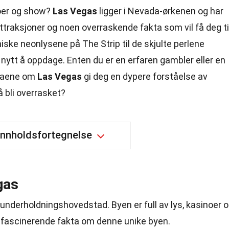
oer og show?
Las Vegas
ligger i Nevada-ørkenen og har
attraksjoner og noen overraskende fakta som vil få deg ti
oniske neonlysene på The Strip til de skjulte perlene
oe nytt å oppdage. Enten du er en erfaren gambler eller en
aktaene om
Las Vegas
gi deg en dypere forståelse av
å bli overrasket?
Innholdsfortegnelse
gas
underholdningshovedstad. Byen er full av lys, kasinoer 
n fascinerende fakta om denne unike byen.