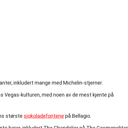
anter, inkludert mange med Michelin-stjerner.
Las Vegas-kulturen, med noen av de mest kjente på
ens største
sjokoladefontene
på Bellagio.
e barer, inkludert The Chandelier på The Cosmopolitan