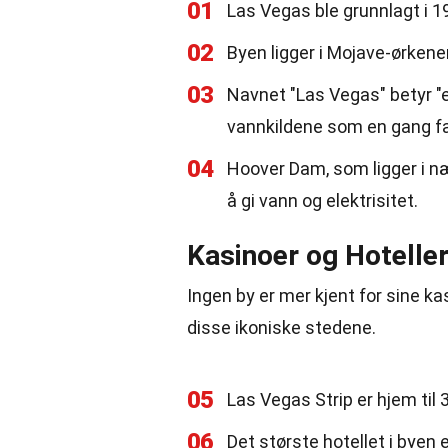
01
Las Vegas ble grunnlagt i 19
02
Byen ligger i Mojave-ørkene
03
Navnet "Las Vegas" betyr "e
vannkildene som en gang fa
04
Hoover Dam, som ligger i nær
å gi vann og elektrisitet.
Kasinoer og Hotelle
Ingen by er mer kjent for sine k
disse ikoniske stedene.
05
Las Vegas Strip er hjem til 
06
Det største hotellet i byen