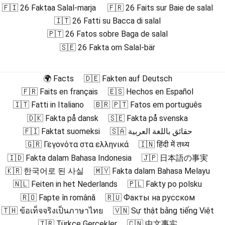
🇫🇮 26 Faktaa Salal-marja
🇫🇷 26 Faits sur Baie de salal
🇮🇹 26 Fatti su Bacca di salal
🇵🇹 26 Fatos sobre Baga de salal
🇸🇪 26 Fakta om Salal-bär
🌍 Facts
🇩🇪 Fakten auf Deutsch
🇫🇷 Faits en français
🇪🇸 Hechos en Español
🇮🇹 Fatti in Italiano
🇧🇷 🇵🇹 Fatos em português
🇩🇰 Fakta på dansk
🇸🇪 Fakta på svenska
🇫🇮 Faktat suomeksi
🇸🇦 حقائق باللغة العربية
🇬🇷 Γεγονότα στα ελληνικά
🇮🇳 हिंदी में तथ्य
🇮🇩 Fakta dalam Bahasa Indonesia
🇯🇵 日本語の事実
🇰🇷 한국어로 된 사실
🇲🇾 Fakta dalam Bahasa Melayu
🇳🇱 Feiten in het Nederlands
🇵🇱 Fakty po polsku
🇷🇴 Fapte în română
🇷🇺 Факты на русском
🇹🇭 ข้อเท็จจริงเป็นภาษาไทย
🇻🇳 Sự thật bằng tiếng Việt
🇹🇷 Türkçe Gerçekler
🇨🇳 中文事实