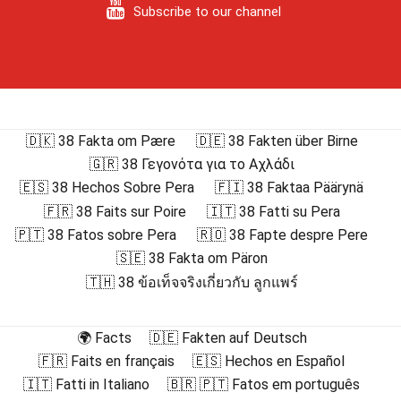
Subscribe to our channel
🇩🇰 38 Fakta om Pære
🇩🇪 38 Fakten über Birne
🇬🇷 38 Γεγονότα για το Αχλάδι
🇪🇸 38 Hechos Sobre Pera
🇫🇮 38 Faktaa Päärynä
🇫🇷 38 Faits sur Poire
🇮🇹 38 Fatti su Pera
🇵🇹 38 Fatos sobre Pera
🇷🇴 38 Fapte despre Pere
🇸🇪 38 Fakta om Päron
🇹🇭 38 ข้อเท็จจริงเกี่ยวกับ ลูกแพร์
🌍 Facts
🇩🇪 Fakten auf Deutsch
🇫🇷 Faits en français
🇪🇸 Hechos en Español
🇮🇹 Fatti in Italiano
🇧🇷 🇵🇹 Fatos em português