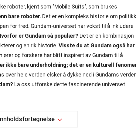
ke roboter, kjent som "Mobile Suits", som brukes i
nn bare roboter.
Det er en kompleks historie om politikk
n for fred. Gundam-universet har vokst til å inkludere
Hvorfor er Gundam så populær?
Det er en kombinasjon
erer og en rik historie.
Visste du at Gundam også har
ører og forskere har blitt inspirert av Gundam til å
r ikke bare underholdning; det er en kulturell fenome
ans over hele verden elsker å dykke ned i Gundams verden
undam?
La oss utforske dette fascinerende universet
Innholdsfortegnelse