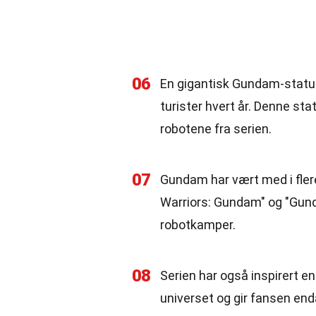
06
En gigantisk Gundam-statue 
turister hvert år. Denne sta
robotene fra serien.
07
Gundam har vært med i flere
Warriors: Gundam" og "Gund
robotkamper.
08
Serien har også inspirert e
universet og gir fansen end