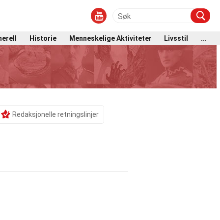
erell
Historie
Menneskelige Aktiviteter
Livsstil
...
Redaksjonelle retningslinjer