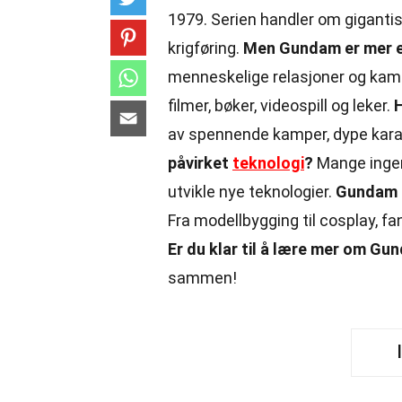
1979. Serien handler om gigantis
krigføring.
Men Gundam er mer e
menneskelige relasjoner og kampe
filmer, bøker, videospill og leker.
av spennende kamper, dype karakt
påvirket
teknologi
?
Mange ingeni
utvikle nye teknologier.
Gundam e
Fra modellbygging til cosplay, f
Er du klar til å lære mer om G
sammen!