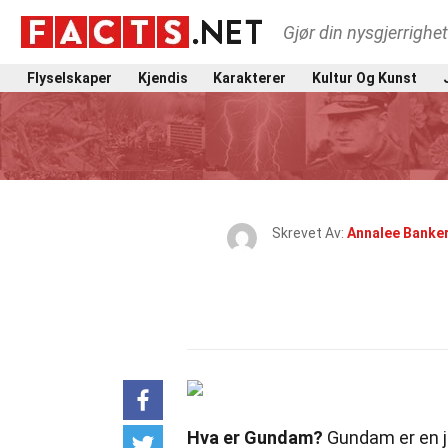
Gjør din nysgjerrighe
Flyselskaper
Kjendis
Karakterer
Kultur Og Kunst
Skrevet Av:
Annalee Banke
Hva er Gundam?
Gundam er en j