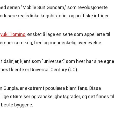
d serien "Mobile Suit Gundam," som revolusjonerte
usere realistiske krigshistorier og politiske intriger.
iyuki Tomino
, ønsket å lage en serie som appellerte til
emaer som krig, fred og menneskelig overlevelse.
idslinjer, kjent som "universer," som hver har sine egne
 mest kjente er Universal Century (UC).
 Gunpla, er ekstremt populære blant fans. Disse
ige størrelser og vanskelighetsgrader, og det finnes til
e beste byggene.