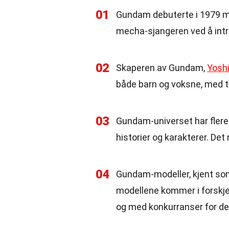
01
Gundam debuterte i 1979 me
mecha-sjangeren ved å introd
02
Skaperen av Gundam,
Yosh
både barn og voksne, med t
03
Gundam-universet har flere t
historier og karakterer. Det
04
Gundam-modeller, kjent som
modellene kommer i forskjell
og med konkurranser for d