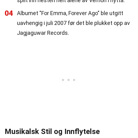
spilt inn nesten helt alene av Vernon i hytta.
04
Albumet "For Emma, Forever Ago" ble utgitt
uavhengig i juli 2007 før det ble plukket opp av
Jagjaguwar Records.
Musikalsk Stil og Innflytelse