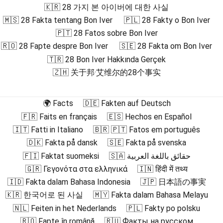
🇰🇷 28 가지 본 아이버에 대한 사실
🇲🇸 28 Fakta tentang Bon Iver
🇵🇱 28 Fakty o Bon Iver
🇵🇹 28 Fatos sobre Bon Iver
🇷🇴 28 Fapte despre Bon Iver
🇸🇪 28 Fakta om Bon Iver
🇹🇷 28 Bon Iver Hakkında Gerçek
🇿🇭 关于邦·艾维尔的28个事实
🌍 Facts
🇩🇪 Fakten auf Deutsch
🇫🇷 Faits en français
🇪🇸 Hechos en Español
🇮🇹 Fatti in Italiano
🇧🇷 🇵🇹 Fatos em português
🇩🇰 Fakta på dansk
🇸🇪 Fakta på svenska
🇫🇮 Faktat suomeksi
🇸🇦 حقائق باللغة العربية
🇬🇷 Γεγονότα στα ελληνικά
🇮🇳 हिंदी में तथ्य
🇮🇩 Fakta dalam Bahasa Indonesia
🇯🇵 日本語の事実
🇰🇷 한국어로 된 사실
🇲🇾 Fakta dalam Bahasa Melayu
🇳🇱 Feiten in het Nederlands
🇵🇱 Fakty po polsku
🇷🇴 Fapte în română
🇷🇺 Факты на русском