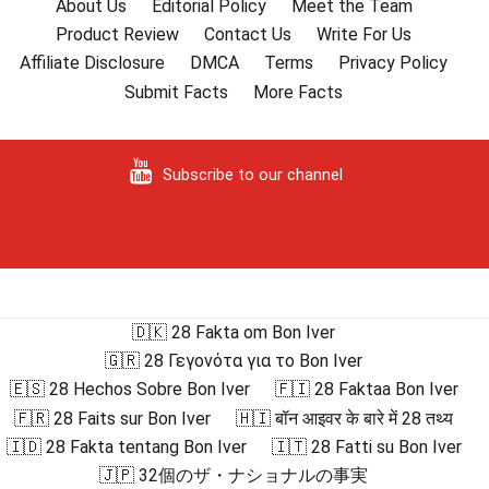
About Us
Editorial Policy
Meet the Team
Product Review
Contact Us
Write For Us
Affiliate Disclosure
DMCA
Terms
Privacy Policy
Submit Facts
More Facts
Subscribe to our channel
🇩🇰 28 Fakta om Bon Iver
🇬🇷 28 Γεγονότα για το Bon Iver
🇪🇸 28 Hechos Sobre Bon Iver
🇫🇮 28 Faktaa Bon Iver
🇫🇷 28 Faits sur Bon Iver
🇭🇮 बॉन आइवर के बारे में 28 तथ्य
🇮🇩 28 Fakta tentang Bon Iver
🇮🇹 28 Fatti su Bon Iver
🇯🇵 32個のザ・ナショナルの事実