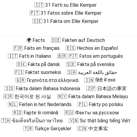
🇮🇹 31 Fatti su Ellie Kemper
🇵🇹 31 Fatos sobre Ellie Kemper
🇸🇪 31 Fakta om Ellie Kemper
🌍 Facts
🇩🇪 Fakten auf Deutsch
🇫🇷 Faits en français
🇪🇸 Hechos en Español
🇮🇹 Fatti in Italiano
🇧🇷 🇵🇹 Fatos em português
🇩🇰 Fakta på dansk
🇸🇪 Fakta på svenska
🇫🇮 Faktat suomeksi
🇸🇦 حقائق باللغة العربية
🇬🇷 Γεγονότα στα ελληνικά
🇮🇳 हिंदी में तथ्य
🇮🇩 Fakta dalam Bahasa Indonesia
🇯🇵 日本語の事実
🇰🇷 한국어로 된 사실
🇲🇾 Fakta dalam Bahasa Melayu
🇳🇱 Feiten in het Nederlands
🇵🇱 Fakty po polsku
🇷🇴 Fapte în română
🇷🇺 Факты на русском
🇹🇭 ข้อเท็จจริงเป็นภาษาไทย
🇻🇳 Sự thật bằng tiếng Việt
🇹🇷 Türkçe Gerçekler
🇨🇳 中文事实