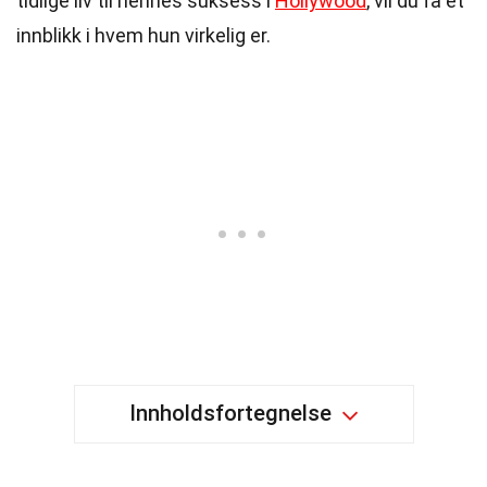
tidlige liv til hennes suksess i
Hollywood
, vil du få et
innblikk i hvem hun virkelig er.
Innholdsfortegnelse