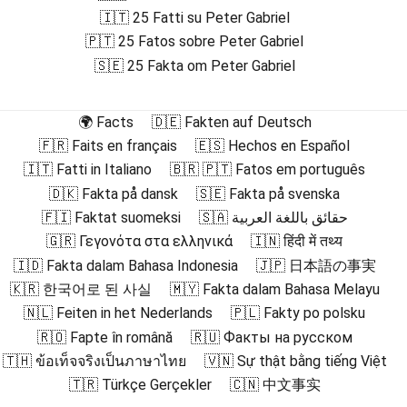
🇮🇹 25 Fatti su Peter Gabriel
🇵🇹 25 Fatos sobre Peter Gabriel
🇸🇪 25 Fakta om Peter Gabriel
🌍 Facts
🇩🇪 Fakten auf Deutsch
🇫🇷 Faits en français
🇪🇸 Hechos en Español
🇮🇹 Fatti in Italiano
🇧🇷 🇵🇹 Fatos em português
🇩🇰 Fakta på dansk
🇸🇪 Fakta på svenska
🇫🇮 Faktat suomeksi
🇸🇦 حقائق باللغة العربية
🇬🇷 Γεγονότα στα ελληνικά
🇮🇳 हिंदी में तथ्य
🇮🇩 Fakta dalam Bahasa Indonesia
🇯🇵 日本語の事実
🇰🇷 한국어로 된 사실
🇲🇾 Fakta dalam Bahasa Melayu
🇳🇱 Feiten in het Nederlands
🇵🇱 Fakty po polsku
🇷🇴 Fapte în română
🇷🇺 Факты на русском
🇹🇭 ข้อเท็จจริงเป็นภาษาไทย
🇻🇳 Sự thật bằng tiếng Việt
🇹🇷 Türkçe Gerçekler
🇨🇳 中文事实