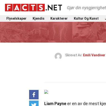
Gjør din nysgjerrighe
Flyselskaper
Kjendis
Karakterer
Kultur Og Kunst
Skrevet Av:
Emili Vandiver
Liam Payne
er en av de mest kj