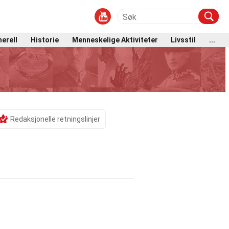
erell
Historie
Menneskelige Aktiviteter
Livsstil
...
Redaksjonelle retningslinjer