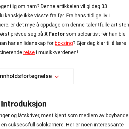
gentlig om ham? Denne artikkelen vil gi deg 33
nskje ikke visste fra før. Fra hans tidlige liv i
ere, er det mye å oppdage om denne talentfulle artisten
først prøvde seg på
X Factor
som soloartist før han ble
 han har en lidenskap for
boksing
? Gjør deg klar til å lære
cinerende
reise
i musikkverdenen!
Innholdsfortegnelse
 Introduksjon
sanger og låtskriver, mest kjent som medlem av boybande
 en suksessfull solokarriere. Her er noen interessante