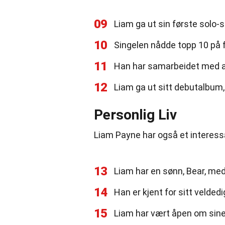
09
Liam ga ut sin første solo-s
10
Singelen nådde topp 10 på fl
11
Han har samarbeidet med ar
12
Liam ga ut sitt debutalbum, 
Personlig Liv
Liam Payne har også et interessa
13
Liam har en sønn, Bear, me
14
Han er kjent for sitt velded
15
Liam har vært åpen om sin