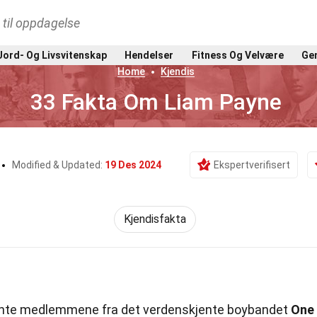
t til oppdagelse
Jord- Og Livsvitenskap
Hendelser
Fitness Og Velvære
Gen
Home
Kjendis
33 Fakta Om Liam Payne
Modified & Updated:
19 Des 2024
Ekspertverifisert
Kjendisfakta
ente medlemmene fra det verdenskjente boybandet
One