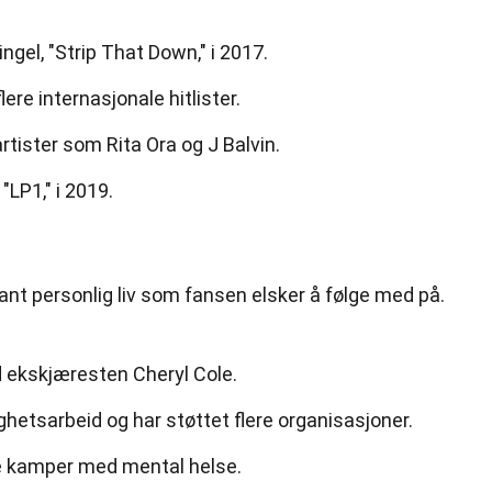
ingel, "Strip That Down," i 2017.
ere internasjonale hitlister.
tister som Rita Ora og J Balvin.
"LP1," i 2019.
nt personlig liv som fansen elsker å følge med på.
d ekskjæresten Cheryl Cole.
ighetsarbeid og har støttet flere organisasjoner.
e kamper med mental helse.