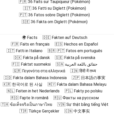
🇫🇷 36 Faits sur Taupiqueur (Pokémon)
🇮🇹 36 Fatti su Diglett (Pokémon)
🇵🇹 36 Fatos sobre Diglett (Pokémon)
🇸🇪 36 Fakta om Diglett (Pokémon)
🌍 Facts
🇩🇪 Fakten auf Deutsch
🇫🇷 Faits en français
🇪🇸 Hechos en Español
🇮🇹 Fatti in Italiano
🇧🇷 🇵🇹 Fatos em português
🇩🇰 Fakta på dansk
🇸🇪 Fakta på svenska
🇫🇮 Faktat suomeksi
🇸🇦 حقائق باللغة العربية
🇬🇷 Γεγονότα στα ελληνικά
🇮🇳 हिंदी में तथ्य
🇮🇩 Fakta dalam Bahasa Indonesia
🇯🇵 日本語の事実
🇰🇷 한국어로 된 사실
🇲🇾 Fakta dalam Bahasa Melayu
🇳🇱 Feiten in het Nederlands
🇵🇱 Fakty po polsku
🇷🇴 Fapte în română
🇷🇺 Факты на русском
🇹🇭 ข้อเท็จจริงเป็นภาษาไทย
🇻🇳 Sự thật bằng tiếng Việt
🇹🇷 Türkçe Gerçekler
🇨🇳 中文事实