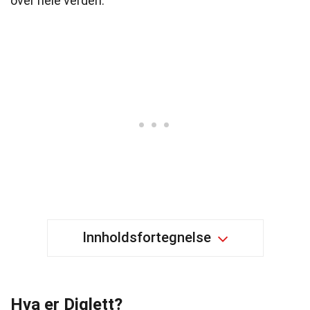
over hele verden.
Innholdsfortegnelse
Hva er Diglett?