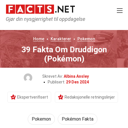
Gjør din nysgjerrighet til oppdagelse
Home
Karakterer
Pokemon
39 Fakta Om Druddigon
(Pokémon)
Skrevet Av:
Albina Ansley
Publisert:
29 Des 2024
Ekspertverifisert
Redaksjonelle retningslinjer
Pokemon
Pokémon Fakta