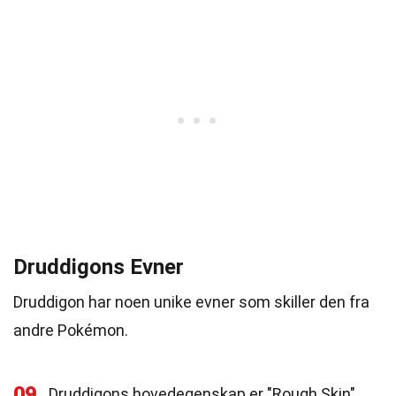
Druddigons Evner
Druddigon har noen unike evner som skiller den fra
andre Pokémon.
09
Druddigons hovedegenskap er "Rough Skin",