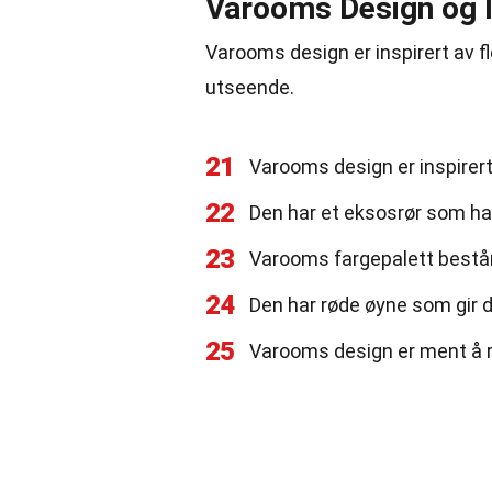
Varooms Design og I
Varooms design er inspirert av fl
utseende.
21
Varooms design er inspirer
22
Den har et eksosrør som hal
23
Varooms fargepalett består 
24
Den har røde øyne som gir d
25
Varooms design er ment å re