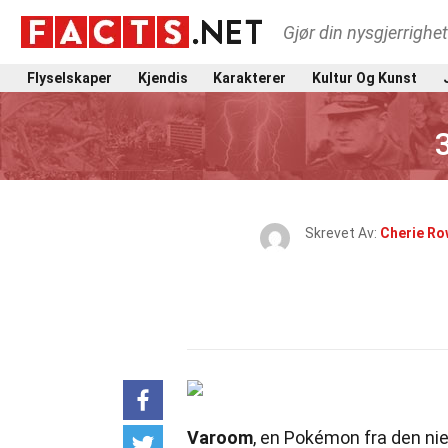
Gjør din nysgjerrighe
Flyselskaper
Kjendis
Karakterer
Kultur Og Kunst
Skrevet Av:
Cherie Ro
Varoom
, en Pokémon fra den ni