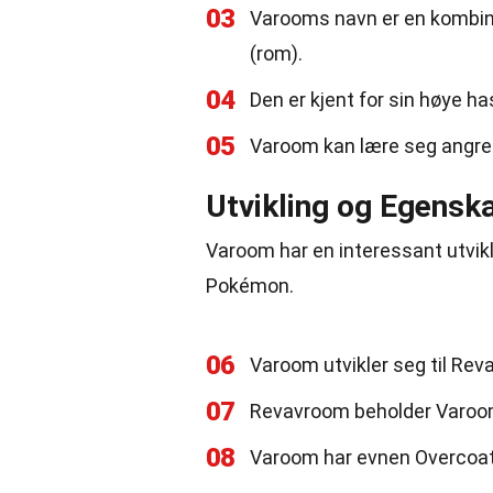
03
Varooms navn er en kombina
(rom).
04
Den er kjent for sin høye h
05
Varoom kan lære seg angre
Utvikling og Egensk
Varoom har en interessant utvikl
Pokémon.
06
Varoom utvikler seg til Rev
07
Revavroom beholder Varoom
08
Varoom har evnen Overcoat