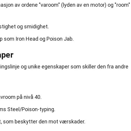
sjon av ordene "varoom" (lyden av en motor) og "room"
astighet og smidighet.
p som Iron Head og Poison Jab.
aper
ingslinje og unike egenskaper som skiller den fra andre
avroom på nivå 40.
s Steel/Poison-typing.
, som beskytter den mot værskader.