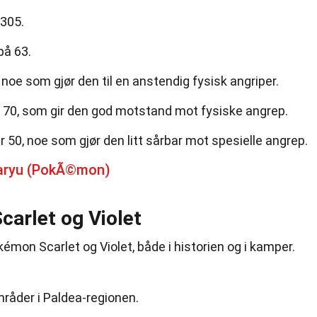
 305.
på 63.
noe som gjør den til en anstendig fysisk angriper.
 70, som gir den god motstand mot fysiske angrep.
50, noe som gjør den litt sårbar mot spesielle angrep.
taryu (PokÃ©mon)
arlet og Violet
okémon Scarlet og Violet, både i historien og i kamper.
mråder i Paldea-regionen.