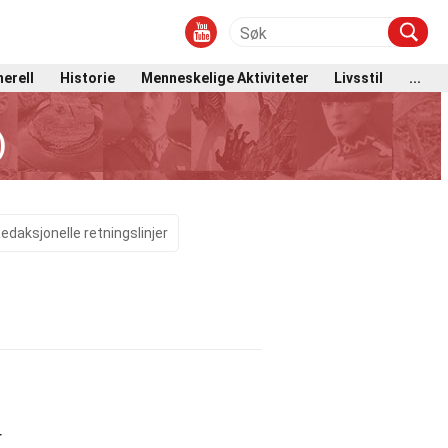
erell
Historie
Menneskelige Aktiviteter
Livsstil
...
)
edaksjonelle retningslinjer
r