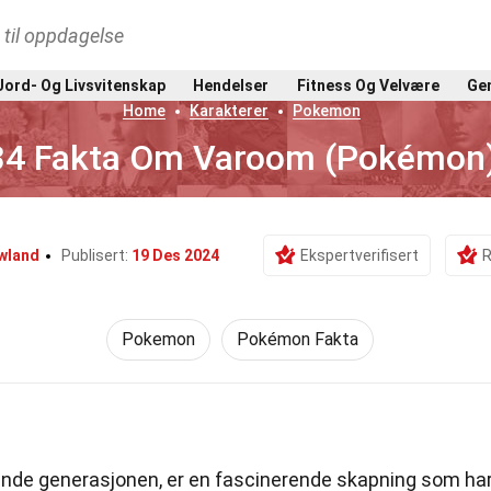
t til oppdagelse
Jord- Og Livsvitenskap
Hendelser
Fitness Og Velvære
Gen
Home
Karakterer
Pokemon
34 Fakta Om Varoom (Pokémon
wland
Publisert:
19 Des 2024
Ekspertverifisert
R
Pokemon
Pokémon Fakta
ende generasjonen, er en fascinerende skapning som ha