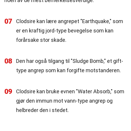
noen av de mest bemerkelsesverdige.
07
Clodsire kan lære angrepet "Earthquake," som
er en kraftig jord-type bevegelse som kan
forårsake stor skade.
08
Den har også tilgang til "Sludge Bomb," et gift-
type angrep som kan forgifte motstanderen.
09
Clodsire kan bruke evnen "Water Absorb," som
gjør den immun mot vann-type angrep og
helbreder den i stedet.