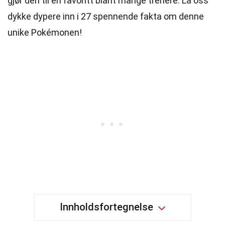
gjør den til en favoritt blant mange trenere. La oss
dykke dypere inn i 27 spennende fakta om denne
unike Pokémonen!
Innholdsfortegnelse