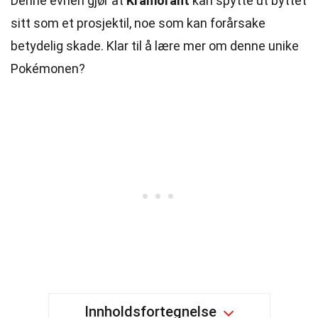
Denne evnen gjør at
Kramorant
kan spytte ut byttet
sitt som et prosjektil, noe som kan forårsake
betydelig skade. Klar til å lære mer om denne unike
Pokémonen?
Innholdsfortegnelse