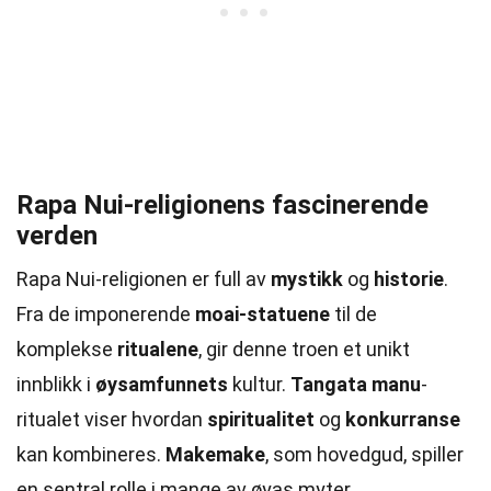
Rapa Nui-religionens fascinerende
verden
Rapa Nui-religionen er full av
mystikk
og
historie
.
Fra de imponerende
moai-statuene
til de
komplekse
ritualene
, gir denne troen et unikt
innblikk i
øysamfunnets
kultur.
Tangata manu
-
ritualet viser hvordan
spiritualitet
og
konkurranse
kan kombineres.
Makemake
, som hovedgud, spiller
en sentral rolle i mange av øyas myter.