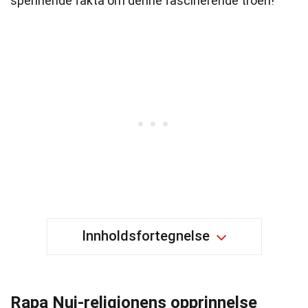
spennende fakta om denne fascinerende troen!
Innholdsfortegnelse
Rapa Nui-religionens opprinnelse