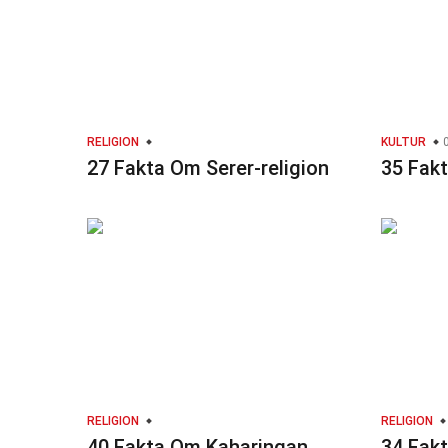
RELIGION
KULTUR
0
27 Fakta Om Serer-religion
35 Fak
RELIGION
RELIGION
40 Fakta Om Kaharingan
34 Fak