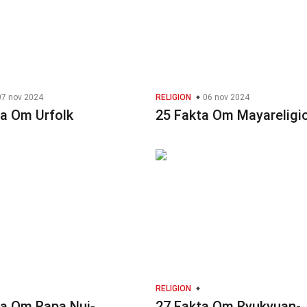
7 nov 2024
RELIGION
06 nov 2024
ta Om Urfolk
25 Fakta Om Mayareligi
RELIGION
ta Om Rapa Nui-
27 Fakta Om Ryukyuan-