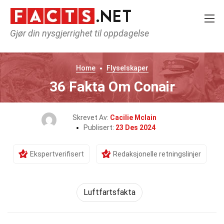
Gjør din nysgjerrighet til oppdagelse
Home
Flyselskaper
36 Fakta Om Conair
Skrevet Av:
Cacilie Mclain
Publisert:
23 Des 2024
Ekspertverifisert
Redaksjonelle retningslinjer
Luftfartsfakta