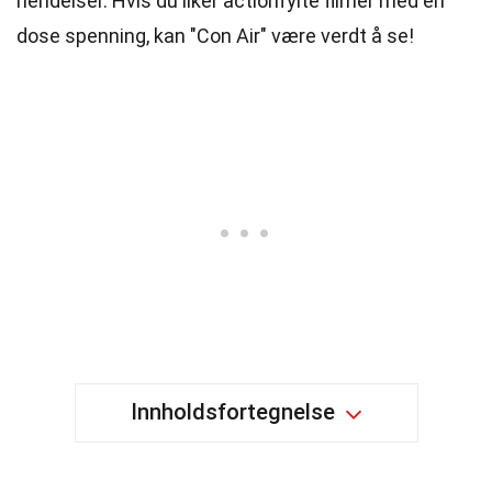
hendelser. Hvis du liker actionfylte filmer med en
dose spenning, kan "Con Air" være verdt å se!
Innholdsfortegnelse