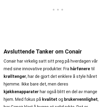
Avsluttende Tanker om Conair
Conair har virkelig satt sitt preg på hverdagen vår
med sine innovative produkter. Fra
hårfønere
til
krølltenger
, har de gjort det enklere å style håret
hjemme. Ikke bare det, men deres
kjøkkenapparater
har også blitt en del av mange
hjem. Med fokus på
kvalitet
og
brukervennlighet
,
har Conair klart å bygge et solid rykte. Det er