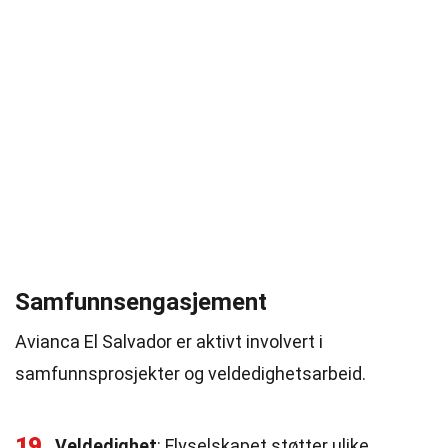
Samfunnsengasjement
Avianca El Salvador er aktivt involvert i
samfunnsprosjekter og veldedighetsarbeid.
19
Veldedighet
: Flyselskapet støtter ulike