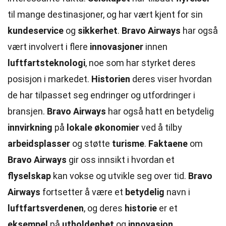
til mange destinasjoner, og har vært kjent for sin
kundeservice
og
sikkerhet
.
Bravo Airways
har også
vært involvert i flere
innovasjoner
innen
luftfartsteknologi
, noe som har styrket deres
posisjon i markedet.
Historien
deres viser hvordan
de har tilpasset seg endringer og utfordringer i
bransjen.
Bravo Airways
har også hatt en betydelig
innvirkning
på
lokale
økonomier
ved å tilby
arbeidsplasser
og støtte
turisme
.
Faktaene
om
Bravo Airways
gir oss innsikt i hvordan et
flyselskap
kan vokse og utvikle seg over tid.
Bravo
Airways
fortsetter å være et
betydelig
navn i
luftfartsverdenen
, og deres
historie
er et
eksempel
på
utholdenhet
og
innovasjon
.