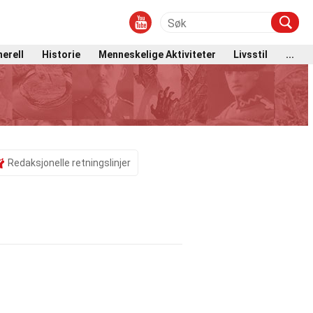
erell
Historie
Menneskelige Aktiviteter
Livsstil
...
Redaksjonelle retningslinjer