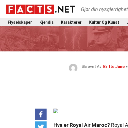
Gjør din nysgjerrighe
Flyselskaper
Kjendis
Karakterer
Kultur Og Kunst
Skrevet Av:
Britte June
Hva er Royal Air Maroc?
Royal A