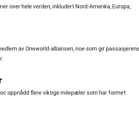
joner over hele verden, inkludert Nord-Amerika, Europa,
 medlem av Oneworld-alliansen, noe som gir passasjeren
r.
r
oc oppnådd flere viktige milepæler som har formet