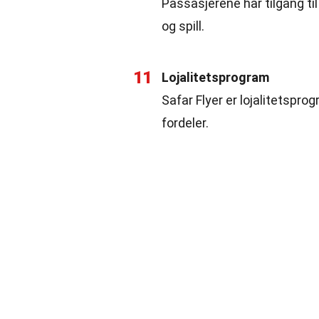
Passasjerene har tilgang t
og spill.
11
Lojalitetsprogram
Safar Flyer er lojalitetspr
fordeler.