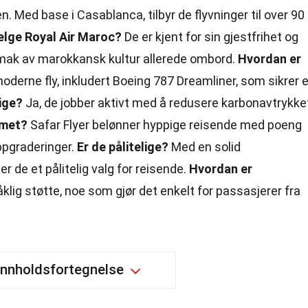
. Med base i Casablanca, tilbyr de flyvninger til over 90
elge Royal Air Maroc?
De er kjent for sin gjestfrihet og
smak av marokkansk kultur allerede ombord.
Hvordan er
oderne fly, inkludert Boeing 787 Dreamliner, som sikrer 
lige?
Ja, de jobber aktivt med å redusere karbonavtrykke
mmet?
Safar Flyer belønner hyppige reisende med poeng
oppgraderinger.
Er de pålitelige?
Med en solid
r de et pålitelig valg for reisende.
Hvordan er
råklig støtte, noe som gjør det enkelt for passasjerer fra
Innholdsfortegnelse