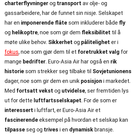
charterflyvninger
og
transport
av olje- og
gassarbeidere, har de funnet sin nisje. Selskapet
har en
imponerende flåte
som inkluderer både
fly
og
helikoptre
, noe som gir dem
fleksibilitet
til å
møte ulike behov.
Sikkerhet
og
pålitelighet
er i
fokus
, noe som gjør dem til et
foretrukket valg
for
mange
bedrifter
. Euro-Asia Air har også en
rik
historie
som strekker seg tilbake til
Sovjetunionens
dager, noe som gir dem en unik
posisjon
i markedet.
Med
fortsatt vekst
og
utvidelse
, ser fremtiden lys
ut for dette
luftfartsselskapet
. For de som er
interessert
i luftfart, er Euro-Asia Air et
fascinerende
eksempel på hvordan et selskap kan
tilpasse
seg og
trives
i en
dynamisk
bransje.