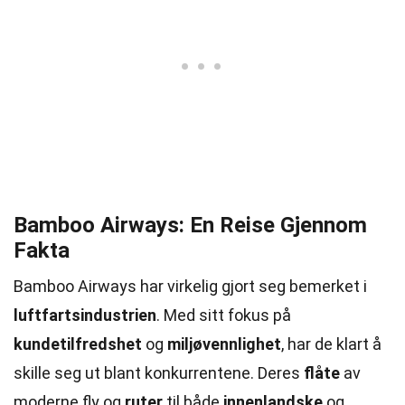
Bamboo Airways: En Reise Gjennom
Fakta
Bamboo Airways har virkelig gjort seg bemerket i
luftfartsindustrien
. Med sitt fokus på
kundetilfredshet
og
miljøvennlighet
, har de klart å
skille seg ut blant konkurrentene. Deres
flåte
av
moderne fly og
ruter
til både
innenlandske
og