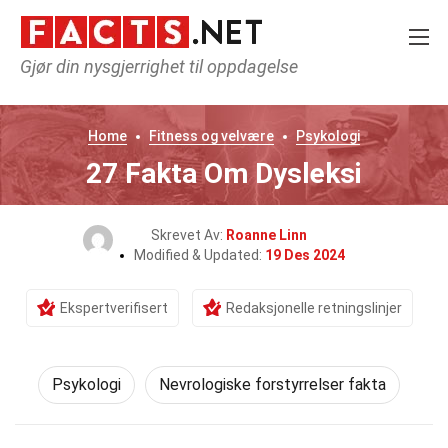
Gjør din nysgjerrighet til oppdagelse
Home
Fitness og velvære
Psykologi
27 Fakta Om Dysleksi
Skrevet Av:
Roanne Linn
Modified & Updated:
19 Des 2024
Ekspertverifisert
Redaksjonelle retningslinjer
Psykologi
Nevrologiske forstyrrelser fakta