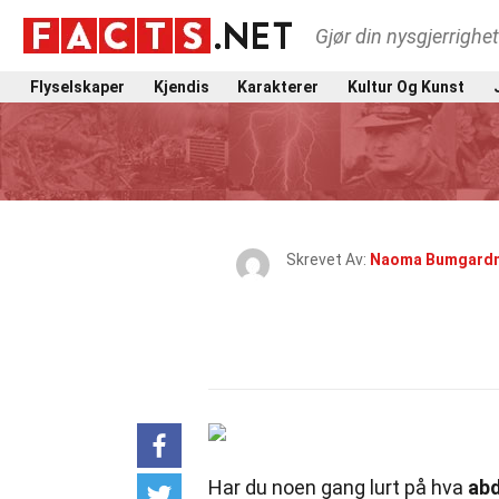
Gjør din nysgjerrighe
Flyselskaper
Kjendis
Karakterer
Kultur Og Kunst
Skrevet Av:
Naoma Bumgardn
Har du noen gang lurt på hva
ab