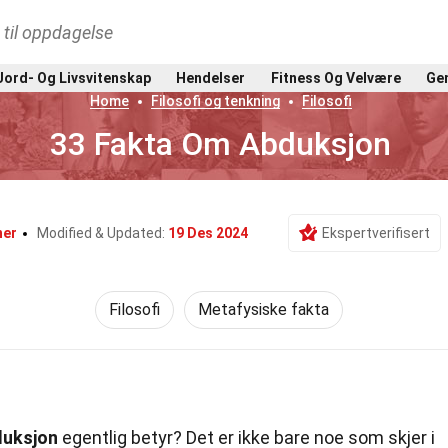
t til oppdagelse
Jord- Og Livsvitenskap
Hendelser
Fitness Og Velvære
Gen
Home
Filosofi og tenkning
Filosofi
33 Fakta Om Abduksjon
er
Modified & Updated:
19 Des 2024
Ekspertverifisert
Filosofi
Metafysiske fakta
duksjon
egentlig betyr? Det er ikke bare noe som skjer i