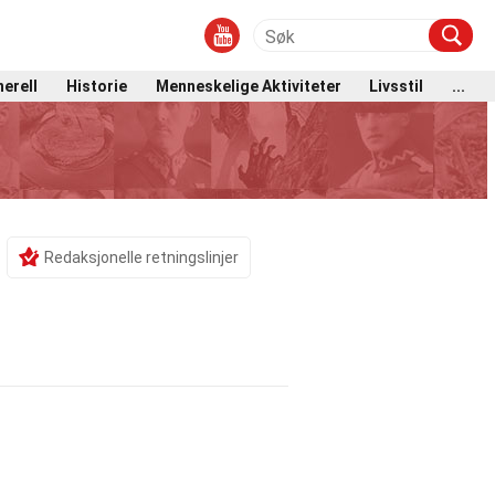
erell
Historie
Menneskelige Aktiviteter
Livsstil
...
Redaksjonelle retningslinjer