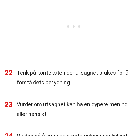
22
Tenk på konteksten der utsagnet brukes for å
forstå dets betydning.
23
Vurder om utsagnet kan ha en dypere mening
eller hensikt.
Øv deg på å finne selvmotsigelser i dagliglivet