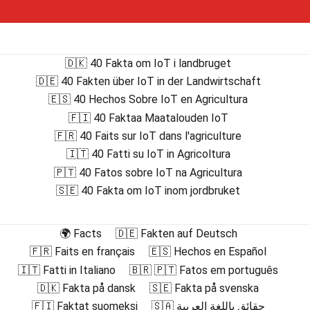
🇩🇰 40 Fakta om IoT i landbruget
🇩🇪 40 Fakten über IoT in der Landwirtschaft
🇪🇸 40 Hechos Sobre IoT en Agricultura
🇫🇮 40 Faktaa Maatalouden IoT
🇫🇷 40 Faits sur IoT dans l'agriculture
🇮🇹 40 Fatti su IoT in Agricoltura
🇵🇹 40 Fatos sobre IoT na Agricultura
🇸🇪 40 Fakta om IoT inom jordbruket
🌍 Facts
🇩🇪 Fakten auf Deutsch
🇫🇷 Faits en français
🇪🇸 Hechos en Español
🇮🇹 Fatti in Italiano
🇧🇷 🇵🇹 Fatos em português
🇩🇰 Fakta på dansk
🇸🇪 Fakta på svenska
🇫🇮 Faktat suomeksi
🇸🇦 حقائق باللغة العربية