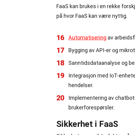
FaaS kan brukes i en rekke forsk
på hvor FaaS kan være nyttig.
16
Automatisering
av arbeidsf
17
Bygging av API-er og mikro
18
Sanntidsdataanalyse og be
19
Integrasjon med IoT-enheter
hendelser.
20
Implementering av chatbots
brukerforespørsler.
Sikkerhet i FaaS