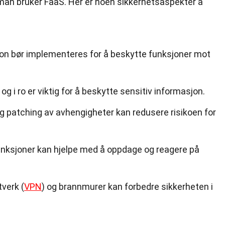
r man bruker FaaS. Her er noen sikkerhetsaspekter å
jon bør implementeres for å beskytte funksjoner mot
 og i ro er viktig for å beskytte sensitiv informasjon.
 patching av avhengigheter kan redusere risikoen for
unksjoner kan hjelpe med å oppdage og reagere på
tverk (
VPN
) og brannmurer kan forbedre sikkerheten i