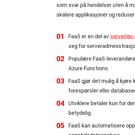
som svar på hendelser uten å måt
skalere applikasjoner og reduse
01
FaaS er en del av
serverløs 
seg for serveradministrasjo
02
Populære FaaS-leverandøre
Azure Functions.
03
FaaS gjør det mulig å kjør
forespørsler eller database
04
Utviklere betaler kun for d
betydelig.
05
FaaS kan automatisere oppg