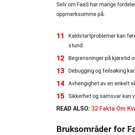
Selv om FaaS har mange fordeler
oppmerksomme på.
11
Kaldstartproblemer kan føre 
stund.
12
Begrensninger på kjøretid og
13
Debugging og feilsøking kan
14
Avhengighet av en enkelt sk
15
Sikkerhet og samsvar kan væ
READ ALSO:
32 Fakta Om Kv
Bruksområder for F