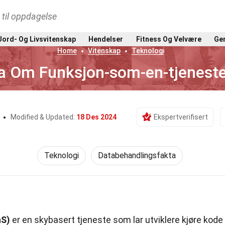
t til oppdagelse
Jord- Og Livsvitenskap
Hendelser
Fitness Og Velvære
Gen
Home
Vitenskap
Teknologi
a Om Funksjon-som-en-tjeneste
r
Modified & Updated:
18 Des 2024
Ekspertverifisert
Teknologi
Databehandlingsfakta
aS)
er en skybasert tjeneste som lar utviklere kjøre kode