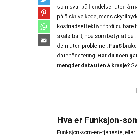
som svar på hendelser uten å må
på å skrive kode, mens skytilbyd
kostnadseffektivt fordi du bare b
skalerbart, noe som betyr at det 
dem uten problemer.
FaaS
brukes
datahåndtering.
Har du noen ga
mengder data uten å krasje?
Sv
Hva er Funksjon-som
Funksjon-som-en-tjeneste, eller 