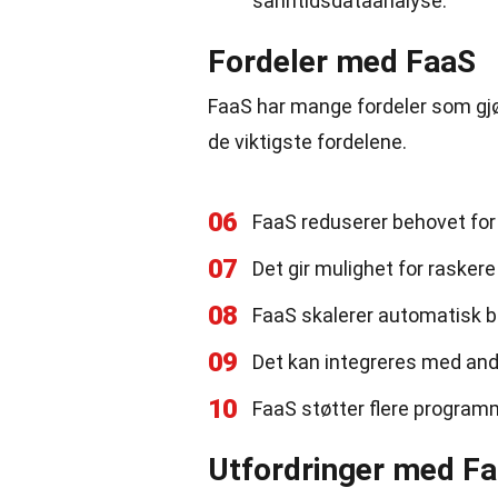
sanntidsdataanalyse.
Fordeler med FaaS
FaaS har mange fordeler som gjør 
de viktigste fordelene.
06
FaaS reduserer behovet for 
07
Det gir mulighet for raskere
08
FaaS skalerer automatisk ba
09
Det kan integreres med and
10
FaaS støtter flere programm
Utfordringer med F