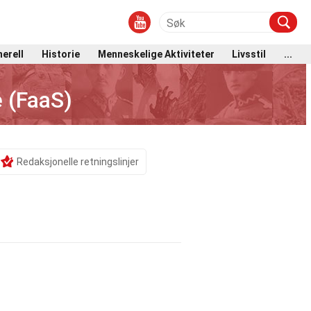
erell
Historie
Menneskelige Aktiviteter
Livsstil
...
 (FaaS)
Redaksjonelle retningslinjer