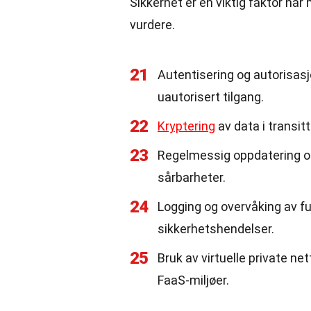
Sikkerhet er en viktig faktor nå
vurdere.
21
Autentisering og autorisas
uautorisert tilgang.
22
Kryptering
av data i transitt
23
Regelmessig oppdatering og
sårbarheter.
24
Logging og overvåking av f
sikkerhetshendelser.
25
Bruk av virtuelle private net
FaaS-miljøer.