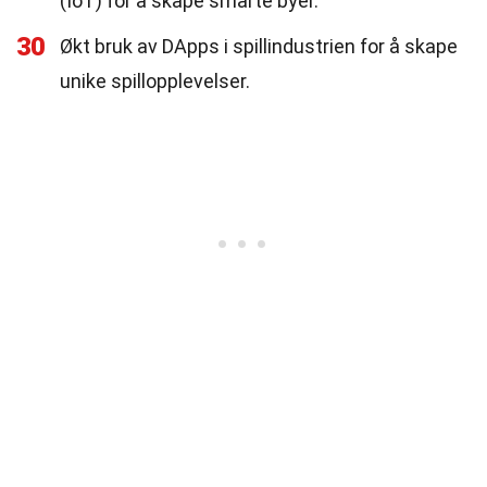
(IoT) for å skape smarte byer.
30
Økt bruk av DApps i spillindustrien for å skape
unike spillopplevelser.