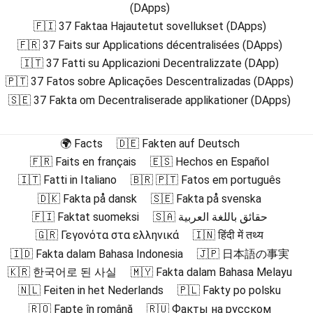
(DApps)
🇫🇮 37 Faktaa Hajautetut sovellukset (DApps)
🇫🇷 37 Faits sur Applications décentralisées (DApps)
🇮🇹 37 Fatti su Applicazioni Decentralizzate (DApp)
🇵🇹 37 Fatos sobre Aplicações Descentralizadas (DApps)
🇸🇪 37 Fakta om Decentraliserade applikationer (DApps)
🌍 Facts
🇩🇪 Fakten auf Deutsch
🇫🇷 Faits en français
🇪🇸 Hechos en Español
🇮🇹 Fatti in Italiano
🇧🇷 🇵🇹 Fatos em português
🇩🇰 Fakta på dansk
🇸🇪 Fakta på svenska
🇫🇮 Faktat suomeksi
🇸🇦 حقائق باللغة العربية
🇬🇷 Γεγονότα στα ελληνικά
🇮🇳 हिंदी में तथ्य
🇮🇩 Fakta dalam Bahasa Indonesia
🇯🇵 日本語の事実
🇰🇷 한국어로 된 사실
🇲🇾 Fakta dalam Bahasa Melayu
🇳🇱 Feiten in het Nederlands
🇵🇱 Fakty po polsku
🇷🇴 Fapte în română
🇷🇺 Факты на русском