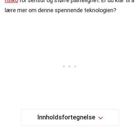
risiko
for sensur og større pålitelighet. Er du klar til å
lære mer om denne spennende teknologien?
Innholdsfortegnelse