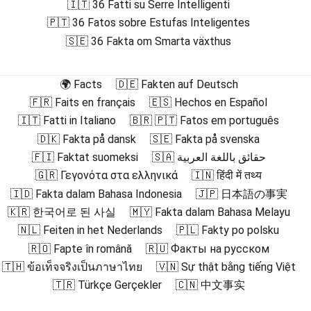
🇮🇹 36 Fatti su Serre Intelligenti
🇵🇹 36 Fatos sobre Estufas Inteligentes
🇸🇪 36 Fakta om Smarta växthus
🌍 Facts
🇩🇪 Fakten auf Deutsch
🇫🇷 Faits en français
🇪🇸 Hechos en Español
🇮🇹 Fatti in Italiano
🇧🇷 🇵🇹 Fatos em português
🇩🇰 Fakta på dansk
🇸🇪 Fakta på svenska
🇫🇮 Faktat suomeksi
🇸🇦 حقائق باللغة العربية
🇬🇷 Γεγονότα στα ελληνικά
🇮🇳 हिंदी में तथ्य
🇮🇩 Fakta dalam Bahasa Indonesia
🇯🇵 日本語の事実
🇰🇷 한국어로 된 사실
🇲🇾 Fakta dalam Bahasa Melayu
🇳🇱 Feiten in het Nederlands
🇵🇱 Fakty po polsku
🇷🇴 Fapte în română
🇷🇺 Факты на русском
🇹🇭 ข้อเท็จจริงเป็นภาษาไทย
🇻🇳 Sự thật bằng tiếng Việt
🇹🇷 Türkçe Gerçekler
🇨🇳 中文事实