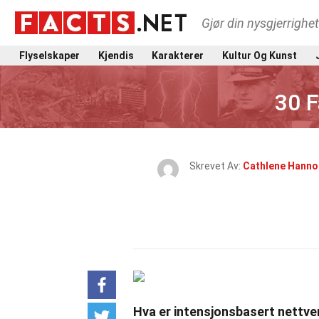
Gjør din nysgjerrighe
Flyselskaper
Kjendis
Karakterer
Kultur Og Kunst
30 F
Skrevet Av:
Cathlene Hanno
Hva er intensjonsbasert nettve