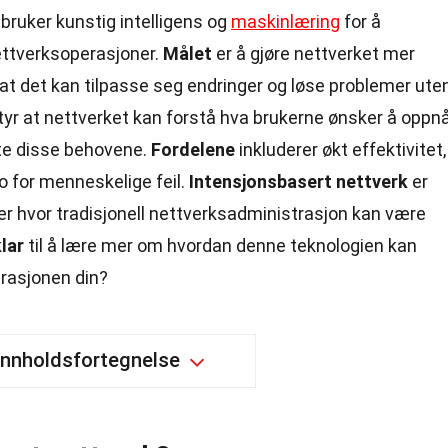
bruker kunstig intelligens og
maskinlæring
for å
ettverksoperasjoner.
Målet
er å gjøre nettverket mer
k at det kan tilpasse seg endringer og løse problemer ute
yr at nettverket kan forstå hva brukerne ønsker å oppnå
øte disse behovene.
Fordelene
inkluderer økt effektivitet,
o for menneskelige feil.
Intensjonsbasert nettverk
er
øer hvor tradisjonell nettverksadministrasjon kan være
klar
til å lære mer om hvordan denne teknologien kan
rasjonen din?
Innholdsfortegnelse