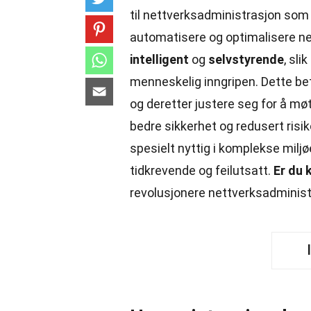
til nettverksadministrasjon som 
automatisere og optimalisere n
intelligent
og
selvstyrende
, sli
menneskelig inngripen. Dette bet
og deretter justere seg for å m
bedre sikkerhet og redusert risik
spesielt nyttig i komplekse milj
tidkrevende og feilutsatt.
Er du 
revolusjonere nettverksadminist