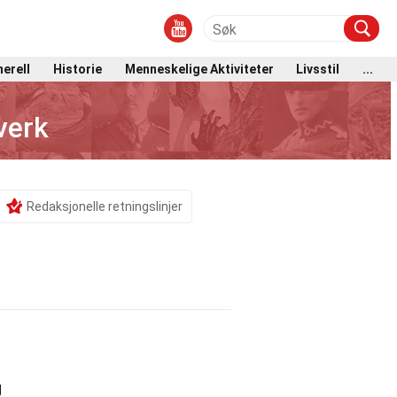
erell
Historie
Menneskelige Aktiviteter
Livsstil
...
verk
Redaksjonelle retningslinjer
g