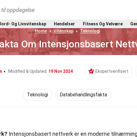
t til oppdagelse
Jord- Og Livsvitenskap
Hendelser
Fitness Og Velvære
Gen
Home
Vitenskap
Teknologi
akta Om Intensjonsbasert Nett
n
Modified & Updated:
19 Nov 2024
Ekspertverifisert
Teknologi
Databehandlingsfakta
rk?
Intensjonsbasert nettverk er en moderne tilnærmin