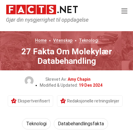
Gjør din nysgjerrighet til oppdagelse
Home
Vitenskap
Teknologi
27 Fakta Om Molekylær
Databehandling
Skrevet Av:
Amy Chapin
Modified & Updated:
19 Des 2024
Ekspertverifisert
Redaksjonelle retningslinjer
Teknologi
Databehandlingsfakta