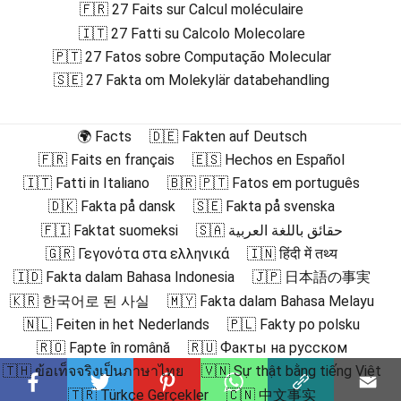
🇫🇷 27 Faits sur Calcul moléculaire
🇮🇹 27 Fatti su Calcolo Molecolare
🇵🇹 27 Fatos sobre Computação Molecular
🇸🇪 27 Fakta om Molekylär databehandling
🌍 Facts
🇩🇪 Fakten auf Deutsch
🇫🇷 Faits en français
🇪🇸 Hechos en Español
🇮🇹 Fatti in Italiano
🇧🇷 🇵🇹 Fatos em português
🇩🇰 Fakta på dansk
🇸🇪 Fakta på svenska
🇫🇮 Faktat suomeksi
🇸🇦 حقائق باللغة العربية
🇬🇷 Γεγονότα στα ελληνικά
🇮🇳 हिंदी में तथ्य
🇮🇩 Fakta dalam Bahasa Indonesia
🇯🇵 日本語の事実
🇰🇷 한국어로 된 사실
🇲🇾 Fakta dalam Bahasa Melayu
🇳🇱 Feiten in het Nederlands
🇵🇱 Fakty po polsku
🇷🇴 Fapte în română
🇷🇺 Факты на русском
🇹🇭 ข้อเท็จจริงเป็นภาษาไทย
🇻🇳 Sự thật bằng tiếng Việt
🇹🇷 Türkçe Gerçekler
🇨🇳 中文事实