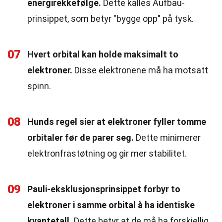
energirekkefølge.
Dette kalles Aufbau-
prinsippet, som betyr "bygge opp" på tysk.
07
Hvert orbital kan holde maksimalt to
elektroner.
Disse elektronene må ha motsatt
spinn.
08
Hunds regel sier at elektroner fyller tomme
orbitaler før de parer seg.
Dette minimerer
elektronfrastøtning og gir mer stabilitet.
09
Pauli-eksklusjonsprinsippet forbyr to
elektroner i samme orbital å ha identiske
kvantetall.
Dette betyr at de må ha forskjellig