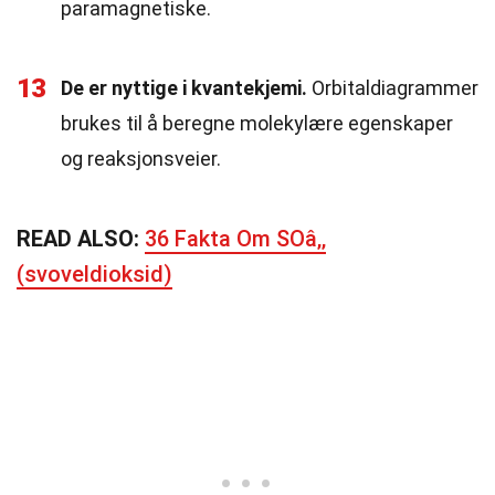
paramagnetiske.
13
De er nyttige i kvantekjemi.
Orbitaldiagrammer
brukes til å beregne molekylære egenskaper
og reaksjonsveier.
READ ALSO:
36 Fakta Om SOâ‚‚
(svoveldioksid)