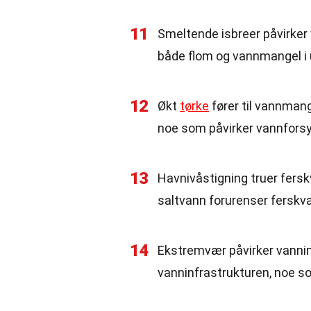
11
Smeltende isbreer påvirker 
både flom og vannmangel i u
12
Økt
tørke
fører til vannmang
noe som påvirker vannfors
13
Havnivåstigning truer ferskv
saltvann forurenser ferskva
14
Ekstremvær påvirker vannin
vanninfrastrukturen, noe som