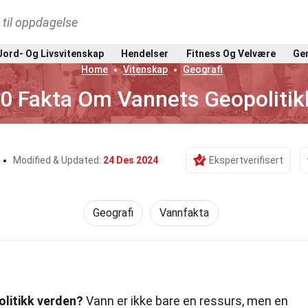
t til oppdagelse
Jord- Og Livsvitenskap
Hendelser
Fitness Og Velvære
Gen
Home
Vitenskap
Geografi
0 Fakta Om Vannets Geopolitik
Modified & Updated:
24 Des 2024
Ekspertverifisert
Geografi
Vannfakta
litikk verden?
Vann er ikke bare en ressurs, men en