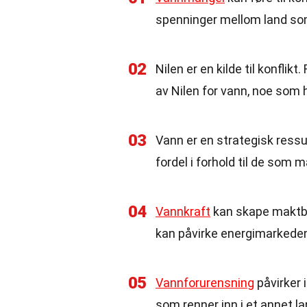
spenninger mellom land som 
02
Nilen er en kilde til konflikt
av Nilen for vann, noe som h
03
Vann er en strategisk ressur
fordel i forhold til de som m
04
Vannkraft
kan skape maktba
kan påvirke energimarkede
05
Vannforurensning
påvirker 
som renner inn i et annet lan