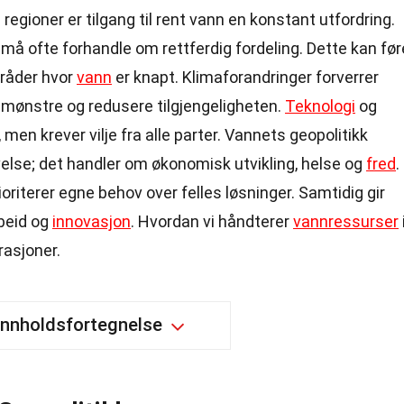
e regioner er tilgang til rent vann en konstant utfordring.
 må ofte forhandle om rettferdig fordeling. Dette kan før
områder hvor
vann
er knapt. Klimaforandringer forverrer
mønstre og redusere tilgjengeligheten.
Teknologi
og
 men krever vilje fra alle parter. Vannets geopolitikk
else; det handler om økonomisk utvikling, helse og
fred
.
ioriterer egne behov over felles løsninger. Samtidig gir
beid og
innovasjon
. Hvordan vi håndterer
vannressurser
rasjoner.
Innholdsfortegnelse