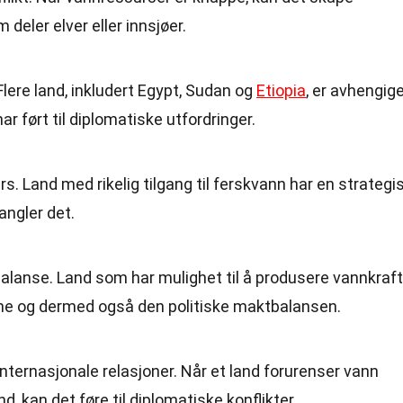
deler elver eller innsjøer.
. Flere land, inkludert Egypt, Sudan og
Etiopia
, er avhengig
ar ført til diplomatiske utfordringer.
s. Land med rikelig tilgang til ferskvann har en strategi
angler det.
lanse. Land som har mulighet til å produsere vannkraft
ne og dermed også den politiske maktbalansen.
internasjonale relasjoner. Når et land forurenser vann
d, kan det føre til diplomatiske konflikter.