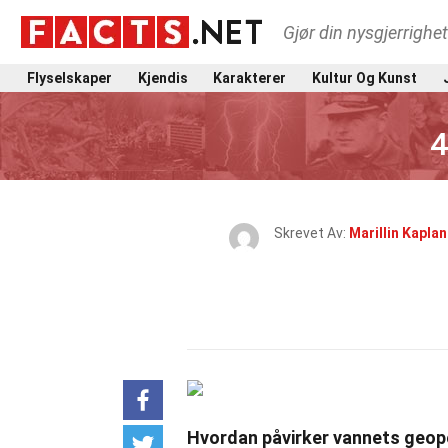
Gjør din nysgjerrighe
Flyselskaper
Kjendis
Karakterer
Kultur Og Kunst
4
Skrevet Av:
Marillin Kaplan
Hvordan påvirker vannets geopo