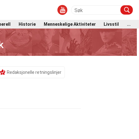
erell
Historie
Menneskelige Aktiviteter
Livsstil
...
k
Redaksjonelle retningslinjer