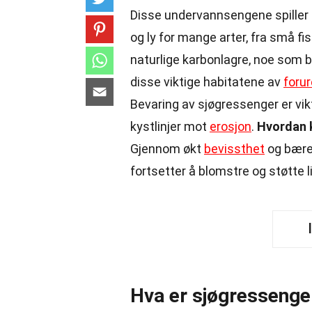
Disse undervannsengene spiller en
og ly for mange arter, fra små fi
naturlige karbonlagre, noe som b
disse viktige habitatene av
foru
Bevaring av sjøgressenger er vik
kystlinjer mot
erosjon
.
Hvordan k
Gjennom økt
bevissthet
og bærek
fortsetter å blomstre og støtte li
Hva er sjøgressenge