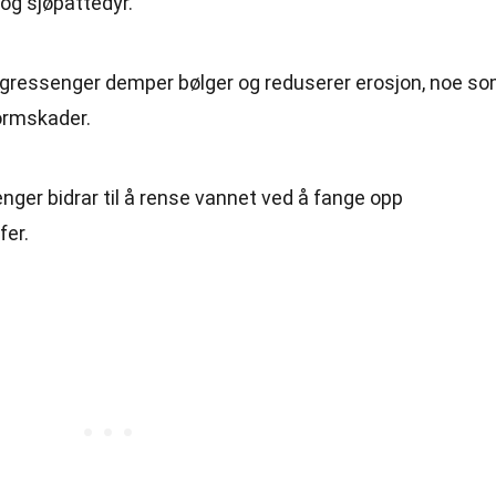
r og sjøpattedyr.
gressenger demper bølger og reduserer erosjon, noe s
tormskader.
ger bidrar til å rense vannet ved å fange opp
fer.