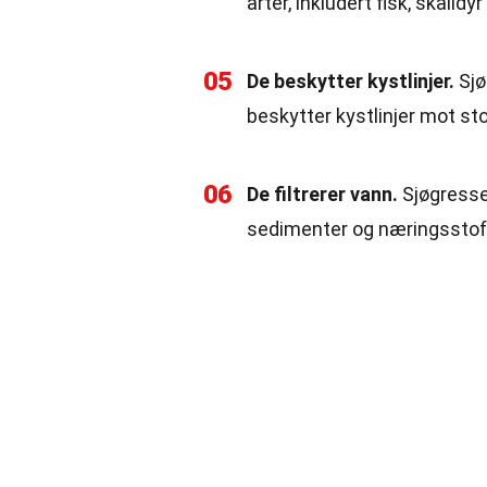
arter, inkludert fisk, skalldy
05
De beskytter kystlinjer.
Sjø
beskytter kystlinjer mot s
06
De filtrerer vann.
Sjøgressen
sedimenter og næringsstof