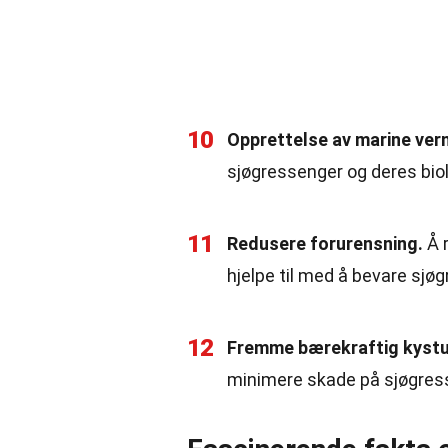
10
Opprettelse av marine ver
sjøgressenger og deres bio
11
Redusere forurensning.
Å r
hjelpe til med å bevare sjø
12
Fremme bærekraftig kystut
minimere skade på sjøgres