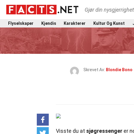
Gjør din nysgjerrighe
Flyselskaper
Kjendis
Karakterer
Kultur Og Kunst
Skrevet Av:
Blondie Bono
Visste du at
sjøgressenger
er n