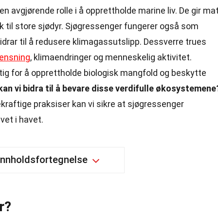
 avgjørende rolle i å opprettholde marine liv. De gir ma
sk til store sjødyr. Sjøgressenger fungerer også som
idrar til å redusere klimagassutslipp. Dessverre trues
rensning
, klimaendringer og menneskelig aktivitet.
tig for å opprettholde biologisk mangfold og beskytte
an vi bidra til å bevare disse verdifulle økosystemene
raftige praksiser kan vi sikre at sjøgressenger
vet i havet.
Innholdsfortegnelse
r?