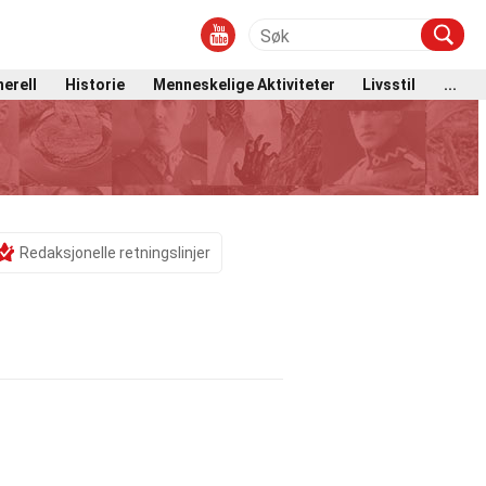
erell
Historie
Menneskelige Aktiviteter
Livsstil
...
Redaksjonelle retningslinjer