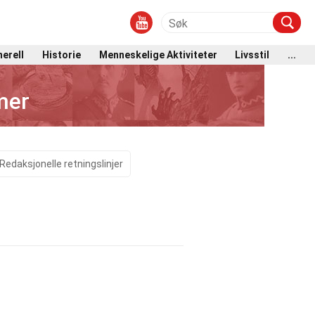
erell
Historie
Menneskelige Aktiviteter
Livsstil
...
mer
Redaksjonelle retningslinjer