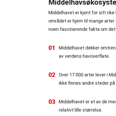
Middelhavsøkosyste
Middelhavet er kjent for sitt ri
området er hjem til mange arter 
noen fascinerende fakta om det
01
Middelhavet dekker omtrent 
av verdens havoverflate.
02
Over 17 000 arter lever i M
ikke finnes andre steder på
03
Middelhavet er et av de mest
relativt lille størrelse.