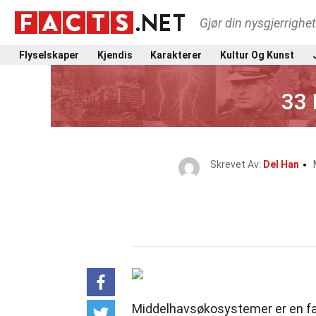
Gjør din nysgjerrighe
Flyselskaper
Kjendis
Karakterer
Kultur Og Kunst
33
Skrevet Av:
Del Han
Middelhavsøkosystemer er en fa