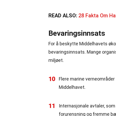
READ ALSO:
28 Fakta Om Ha
Bevaringsinnsats
For å beskytte Middelhavets øk
bevaringsinnsats. Mange organis
miljøet.
10
Flere marine verneområder e
Middelhavet.
11
Internasjonale avtaler, so
forurensning og fremme bære