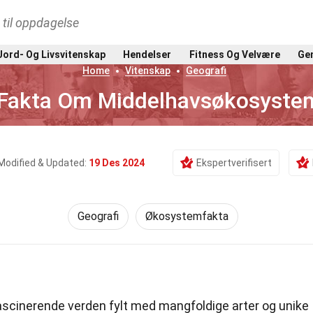
t til oppdagelse
Jord- Og Livsvitenskap
Hendelser
Fitness Og Velvære
Gen
Home
Vitenskap
Geografi
 Fakta Om Middelhavsøkosyste
Modified & Updated:
19 Des 2024
Ekspertverifisert
Geografi
Økosystemfakta
scinerende verden fylt med mangfoldige arter og unike