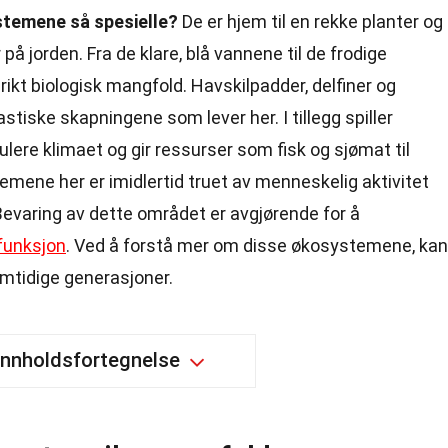
stemene så spesielle?
De er hjem til en rekke planter og
på jorden. Fra de klare, blå vannene til de frodige
 rikt biologisk mangfold. Havskilpadder, delfiner og
astiske skapningene som lever her. I tillegg spiller
gulere klimaet og gir ressurser som fisk og sjømat til
mene her er imidlertid truet av menneskelig aktivitet
Bevaring av dette området er avgjørende for å
funksjon
. Ved å forstå mer om disse økosystemene, kan
remtidige generasjoner.
Innholdsfortegnelse