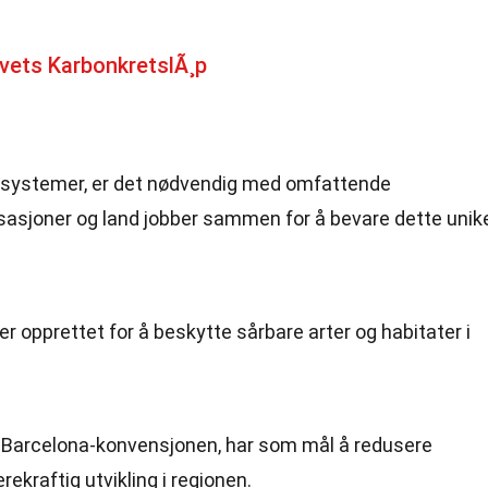
vets KarbonkretslÃ¸p
osystemer, er det nødvendig med omfattende
asjoner og land jobber sammen for å bevare dette unik
r opprettet for å beskytte sårbare arter og habitater i
m Barcelona-konvensjonen, har som mål å redusere
kraftig utvikling i regionen.