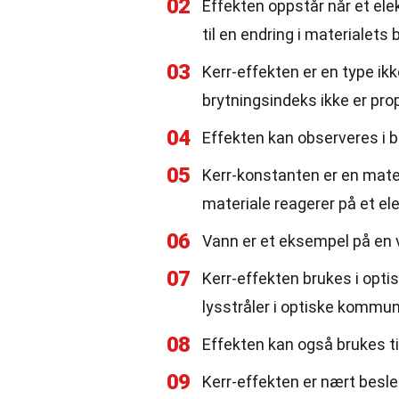
02
Effekten oppstår når et elek
til en endring i materialets
03
Kerr-effekten er en type ikk
brytningsindeks ikke er pro
04
Effekten kan observeres i b
05
Kerr-konstanten er en mate
materiale reagerer på et elek
06
Vann er et eksempel på en 
07
Kerr-effekten brukes i opti
lysstråler i optiske kommu
08
Effekten kan også brukes til 
09
Kerr-effekten er nært besle