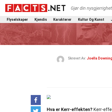
Gjør din nysgjerrighe
Flyselskaper
Kjendis
Karakterer
Kultur Og Kunst
Skrevet Av:
Joella Downin
Hva er Kerr-effekten?
Kerr-effe