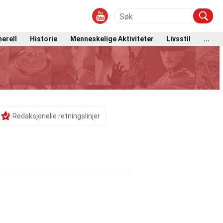
erell
Historie
Menneskelige Aktiviteter
Livsstil
...
Redaksjonelle retningslinjer