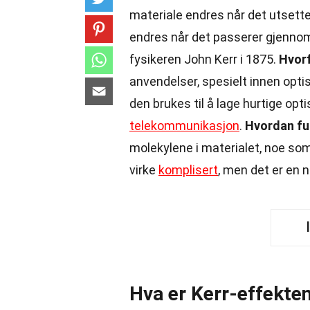
materiale endres når det utsettes 
endres når det passerer gjennom
fysikeren John Kerr i 1875.
Hvorf
anvendelser, spesielt innen opt
den brukes til å lage hurtige op
telekommunikasjon
.
Hvordan fu
molekylene i materialet, noe so
virke
komplisert
, men det er en 
Hva er Kerr-effekte