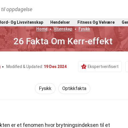
t til oppdagelse
Jord- Og Livsvitenskap
Hendelser
Fitness Og Velvære
Gen
Home
Vitenskap
Fysikk
26 Fakta Om Kerr-effekt
g
Modified & Updated:
19 Des 2024
Ekspertverifisert
Fysikk
Optikkfakta
kten er et fenomen hvor brytningsindeksen til et