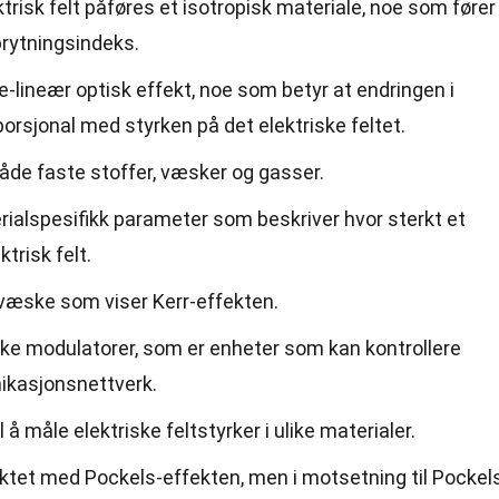
trisk felt påføres et isotropisk materiale, noe som fører
 brytningsindeks.
e-lineær optisk effekt, noe som betyr at endringen i
porsjonal med styrken på det elektriske feltet.
åde faste stoffer, væsker og gasser.
rialspesifikk parameter som beskriver hvor sterkt et
trisk felt.
væske som viser Kerr-effekten.
ske modulatorer, som er enheter som kan kontrollere
nikasjonsnettverk.
å måle elektriske feltstyrker i ulike materialer.
ktet med Pockels-effekten, men i motsetning til Pockel