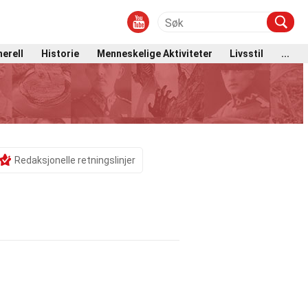
erell
Historie
Menneskelige Aktiviteter
Livsstil
...
Redaksjonelle retningslinjer