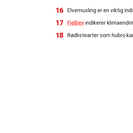
16
Elvemusling er en viktig indi
17
Fjellrev
indikerer klimaendri
18
Rødlistearter som hubro kan