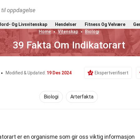
t til oppdagelse
Jord- Og Livsvitenskap
Hendelser
Fitness Og Velvære
Gen
Home
Vitenskap
Biologi
39 Fakta Om Indikatorart
Modified & Updated:
19 Des 2024
Ekspertverifisert
Biologi
Arterfakta
atorart er en organisme som gir oss viktig informasjon