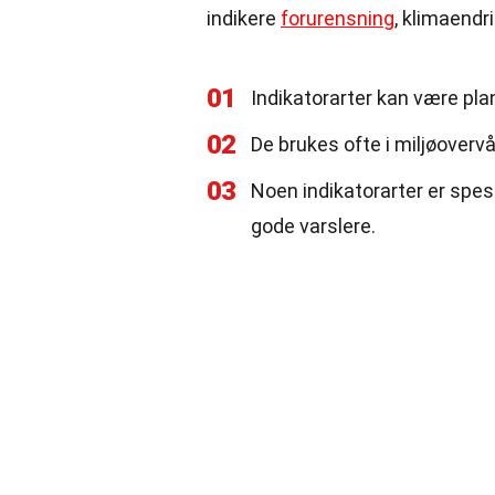
indikere
forurensning
, klimaendri
01
Indikatorarter kan være plan
02
De brukes ofte i miljøoverv
03
Noen indikatorarter er spesi
gode varslere.