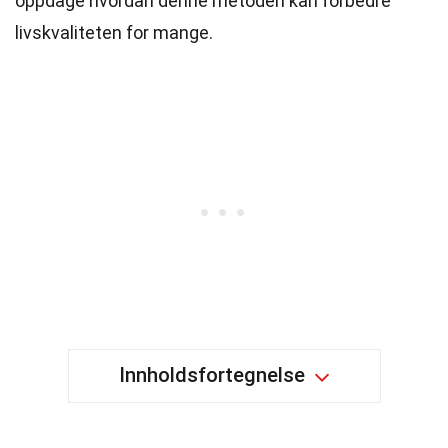
oppdage hvordan denne metoden kan forbedre
livskvaliteten for mange.
Innholdsfortegnelse