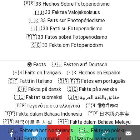
🇪🇸 33 Hechos Sobre Fotoperiodismo
🇫🇮 33 Faktaa Valojaksoisuus
🇫🇷 33 Faits sur Photopériodisme
🇮🇹 33 Fatti su Fotoperiodismo
🇵🇹 33 Fatos sobre Fotoperiodismo
🇸🇪 33 Fakta om Fotoperiodism
🌍 Facts
🇩🇪 Fakten auf Deutsch
🇫🇷 Faits en français
🇪🇸 Hechos en Español
🇮🇹 Fatti in Italiano
🇧🇷 🇵🇹 Fatos em português
🇩🇰 Fakta på dansk
🇸🇪 Fakta på svenska
🇫🇮 Faktat suomeksi
🇸🇦 حقائق باللغة العربية
🇬🇷 Γεγονότα στα ελληνικά
🇮🇳 हिंदी में तथ्य
🇮🇩 Fakta dalam Bahasa Indonesia
🇯🇵 日本語の事実
🇰🇷 한국어로 된 사실
🇲🇾 Fakta dalam Bahasa Melayu
🇳🇱 Feiten in het Nederlands
🇵🇱 Fakty po polsku
🇷🇴 Fapte în română
🇷🇺 Факты на русском