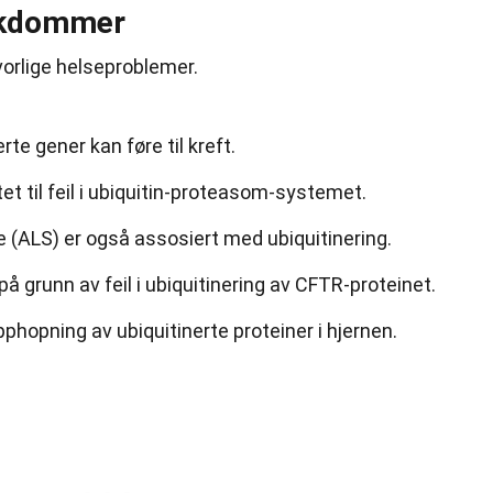
sykdommer
alvorlige helseproblemer.
rte gener kan føre til kreft.
t til feil i ubiquitin-proteasom-systemet.
e (ALS) er også assosiert med ubiquitinering.
å grunn av feil i ubiquitinering av CFTR-proteinet.
hopning av ubiquitinerte proteiner i hjernen.