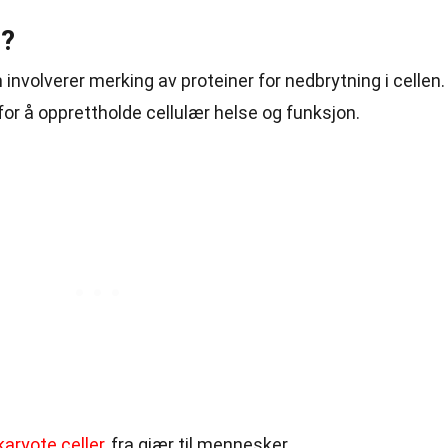
g?
involverer merking av proteiner for nedbrytning i cellen.
or å opprettholde cellulær helse og funksjon.
aryote celler
, fra gjær til mennesker.