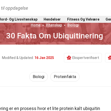
t til oppdagelse
Jord- Og Livsvitenskap
Hendelser
Fitness Og Velvære
Gen
Home
Vitenskap
Biologi
30 Fakta Om Ubiquitinering
Modified & Updated:
16 Jan 2025
Ekspertverifisert
Biologi
Proteinfakta
ring er en prosess hvor et lite protein kalt ubiquitin