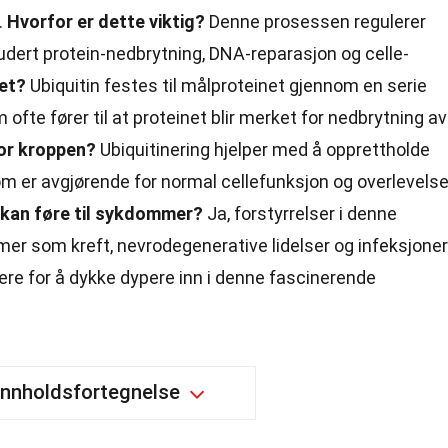
.
Hvorfor er dette viktig?
Denne prosessen regulerer
udert protein-nedbrytning, DNA-reparasjon og celle-
et?
Ubiquitin festes til målproteinet gjennom en serie
fte fører til at proteinet blir merket for nedbrytning av
for kroppen?
Ubiquitinering hjelper med å opprettholde
om er avgjørende for normal cellefunksjon og overlevelse
ng kan føre til sykdommer?
Ja, forstyrrelser i denne
er som kreft, nevrodegenerative lidelser og infeksjoner
ere for å dykke dypere inn i denne fascinerende
Innholdsfortegnelse