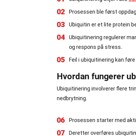
02
Prosessen ble først oppdage
03
Ubiquitin er et lite protein
04
Ubiquitinering regulerer m
og respons på stress.
05
Feil i ubiquitinering kan fø
Hvordan fungerer ubi
Ubiquitinering involverer flere 
nedbrytning.
06
Prosessen starter med aktiv
07
Deretter overføres ubiquitin