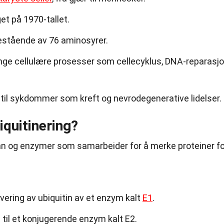
t på 1970-tallet.
 bestående av 76 aminosyrer.
ange cellulære prosesser som cellecyklus, DNA-reparasj
re til sykdommer som kreft og nevrodegenerative lidelser.
quitinering?
trinn og enzymer som samarbeider for å merke proteiner f
ering av ubiquitin av et enzym kalt
E1
.
 til et konjugerende enzym kalt E2.