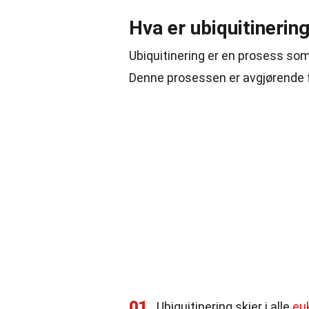
Hva er ubiquitinerin
Ubiquitinering er en prosess som 
Denne prosessen er avgjørende f
01
Ubiquitinering skjer i alle
euk