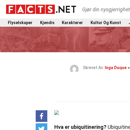
Gjør din nysgjerrighe
Flyselskaper
Kjendis
Karakterer
Kultur Og Kunst
Skrevet Av:
Inga Duque
Hva er ubiquitinering?
Ubiquitine