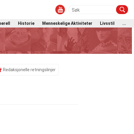
erell
Historie
Menneskelige Aktiviteter
Livsstil
...
Redaksjonelle retningslinjer