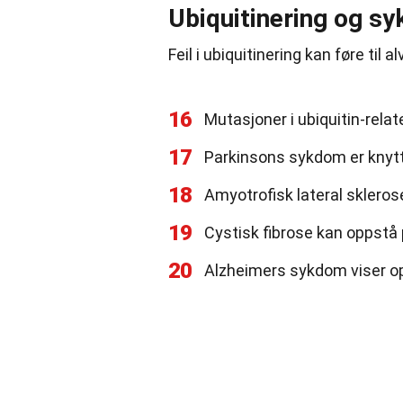
Ubiquitinering og 
Feil i ubiquitinering kan føre til 
16
Mutasjoner i ubiquitin-relate
17
Parkinsons sykdom er knytte
18
Amyotrofisk lateral skleros
19
Cystisk fibrose kan oppstå p
20
Alzheimers sykdom viser opp