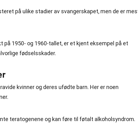
steret på ulike stadier av svangerskapet, men de er mes
.
t på 1950- og 1960-tallet, er et kjent eksempel på et
lvorlige fødselsskader.
er
gravide kvinner og deres ufødte barn. Her er noen
ner.
ente teratogenene og kan føre til føtalt alkoholsyndrom.