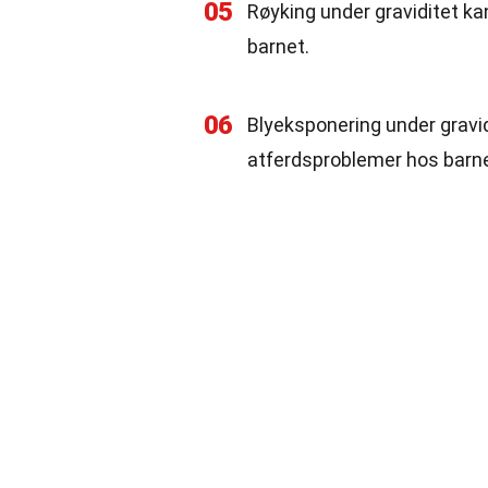
05
Røyking under graviditet ka
barnet.
06
Blyeksponering under gravidi
atferdsproblemer hos barne