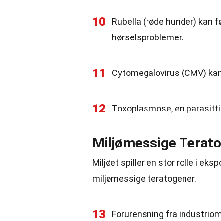
10
Rubella (røde hunder) kan f
hørselsproblemer.
11
Cytomegalovirus (CMV) kan f
12
Toxoplasmose, en parasittin
Miljømessige Terat
Miljøet spiller en stor rolle i e
miljømessige teratogener.
13
Forurensning fra industrio