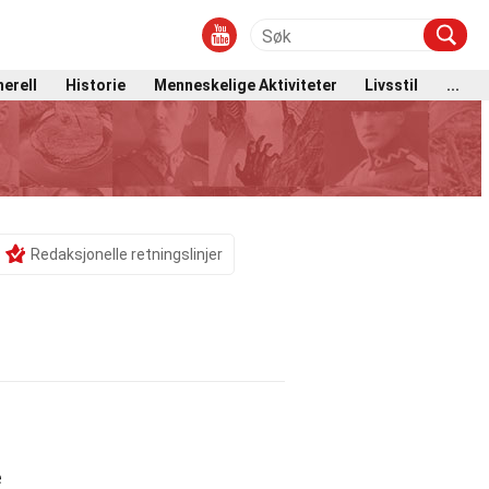
erell
Historie
Menneskelige Aktiviteter
Livsstil
...
Redaksjonelle retningslinjer
e