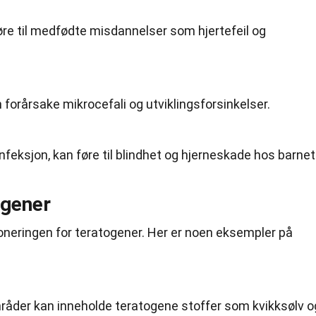
øre til medfødte misdannelser som hjertefeil og
orårsake mikrocefali og utviklingsforsinkelser.
feksjon, kan føre til blindhet og hjerneskade hos barnet
ogener
ksponeringen for teratogener. Her er noen eksempler på
mråder kan inneholde teratogene stoffer som kvikksølv o