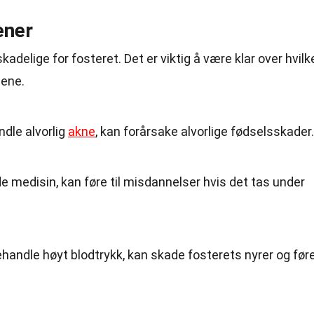
ener
delige for fosteret. Det er viktig å være klar over hvilk
gene.
andle alvorlig
akne
, kan forårsake alvorlige fødselsskader.
e medisin, kan føre til misdannelser hvis det tas under
handle høyt blodtrykk, kan skade fosterets nyrer og før