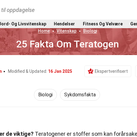
t til oppdagelse
Jord- Og Livsvitenskap
Hendelser
Fitness Og Velvære
Gen
Home
Vitenskap
Biologi
25 Fakta Om Teratogen
n
Modified & Updated:
16 Jan 2025
Ekspertverifisert
Biologi
Sykdomsfakta
er de viktige?
Teratogener er stoffer som kan forårsak