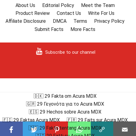
About Us
Editorial Policy
Meet the Team
Product Review
Contact Us
Write For Us
Affiliate Disclosure
DMCA
Terms
Privacy Policy
Submit Facts
More Facts
Subscribe to our channel
🇩🇰 29 Fakta om Acura MDX
🇬🇷 29 Γεγονότα για το Acura MDX
🇪🇸 29 Hechos sobre Acura MDX
🇫🇮 29 Faktaa Acura MDX
🇫🇷 29 Faits sur Acura MDX
🇮🇩 29 Fakta tentang Acura MDX
🇮🇹 29 Fatti su Acura MDX