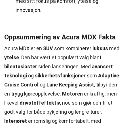
med sitt fokus på komfort, ytelse og
innovasjon.
Oppsummering av Acura MDX Fakta
Acura MDX er en
SUV
som kombinerer
luksus
med
ytelse
. Den har vært et populært valg blant
bilentusiaster
siden lanseringen. Med
avansert
teknologi
og
sikkerhetsfunksjoner
som
Adaptive
Cruise Control
og
Lane Keeping Assist
, tilbyr den
en trygg kjøreopplevelse.
Motoren
er kraftig, men
likevel
drivstoffeffektiv
, noe som gjør den til et
godt valg for både bykjøring og lengre turer.
Interiøret
er romslig og komfortabelt, med