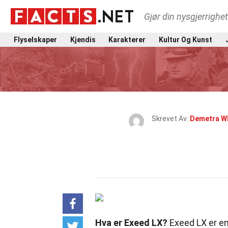
Gjør din nysgjerrighe
Flyselskaper
Kjendis
Karakterer
Kultur Og Kunst
Skrevet Av:
Demetra W
Hva er Exeed LX?
Exeed LX er en