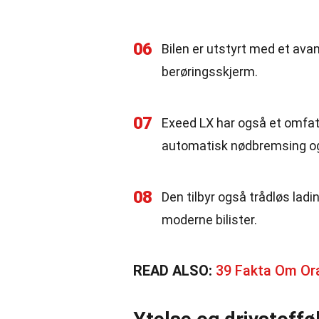
06
Bilen er utstyrt med et av
berøringsskjerm.
07
Exeed LX har også et omfa
automatisk nødbremsing og f
08
Den tilbyr også trådløs ladi
moderne bilister.
READ ALSO:
39 Fakta Om Ora