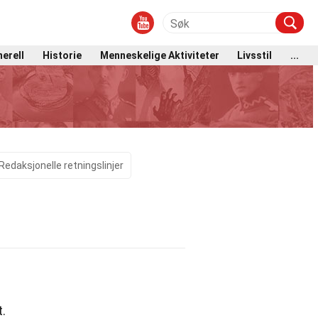
erell
Historie
Menneskelige Aktiviteter
Livsstil
...
Redaksjonelle retningslinjer
.