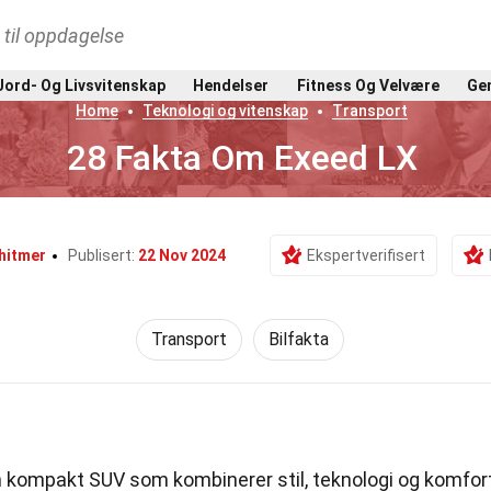
t til oppdagelse
Jord- Og Livsvitenskap
Hendelser
Fitness Og Velvære
Gen
Home
Teknologi og vitenskap
Transport
28 Fakta Om Exeed LX
hitmer
Publisert:
22 Nov 2024
Ekspertverifisert
Transport
Bilfakta
 kompakt SUV som kombinerer stil, teknologi og komfort