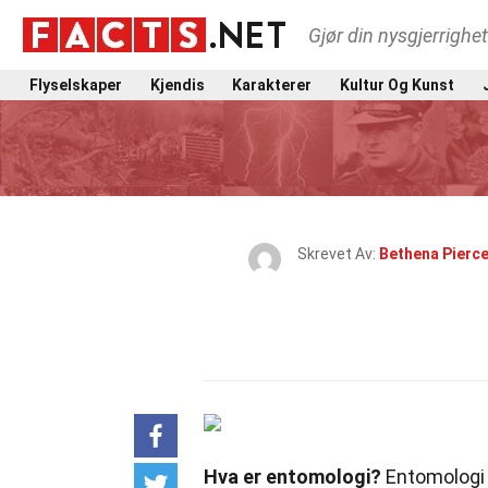
Gjør din nysgjerrighe
Flyselskaper
Kjendis
Karakterer
Kultur Og Kunst
Skrevet Av:
Bethena Pierc
Hva er entomologi?
Entomologi e