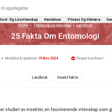
t til oppdagelse
Jord- Og Livsvitenskap
Hendelser
Fitness Og Velvære
Gen
Home
Teknologi og vitenskap
Landbruk
25 Fakta Om Entomologi
e
Modified & Updated:
19 Nov 2024
Ekspertverifisert
Landbruk
Insektfakta
r studiet av insekter, en fascinerende vitenskap som gi