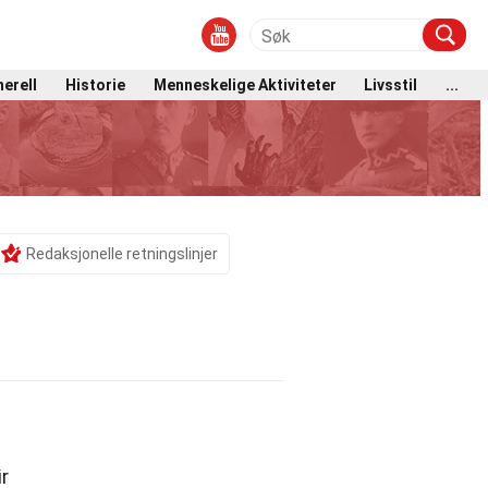
erell
Historie
Menneskelige Aktiviteter
Livsstil
...
Redaksjonelle retningslinjer
r