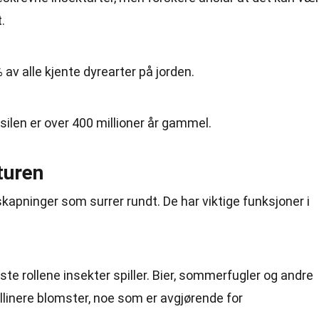
t.
av alle kjente dyrearter på jorden.
silen er over 400 millioner år gammel.
turen
 skapninger som surrer rundt. De har viktige funksjoner i
gste rollene insekter spiller. Bier, sommerfugler og andre
ollinere blomster, noe som er avgjørende for