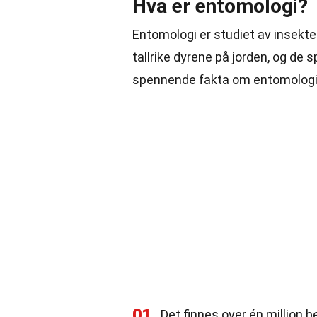
Hva er entomologi?
Entomologi er studiet av insekte
tallrike dyrene på jorden, og de s
spennende fakta om entomologi 
01
Det finnes over én million 