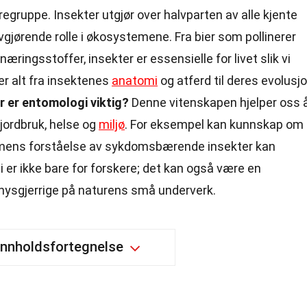
yregruppe. Insekter utgjør over halvparten av alle kjente
 avgjørende rolle i økosystemene. Fra bier som pollinerer
næringsstoffer, insekter er essensielle for livet slik vi
r alt fra insektenes
anatomi
og atferd til deres evolusj
r er entomologi viktig?
Denne vitenskapen hjelper oss 
 jordbruk, helse og
miljø
. For eksempel kan kunnskap om
r, mens forståelse av sykdomsbærende insekter kan
 er ikke bare for forskere; det kan også være en
nysgjerrige på naturens små underverk.
Innholdsfortegnelse