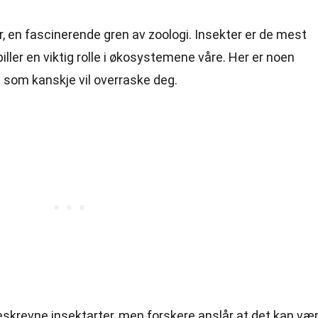
r, en fascinerende gren av zoologi. Insekter er de mest
piller en viktig rolle i økosystemene våre. Her er noen
som kanskje vil overraske deg.
beskrevne insektarter, men forskere anslår at det kan væ