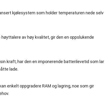
vansert kjølesystem som holder temperaturen nede selv
 høyttalere av høy kvalitet, gir den en oppslukende
or sin kraft, har den en imponerende batterilevetid som lar
måtte lade.
 kan enkelt oppgradere RAM og lagring, noe som gir
behov.