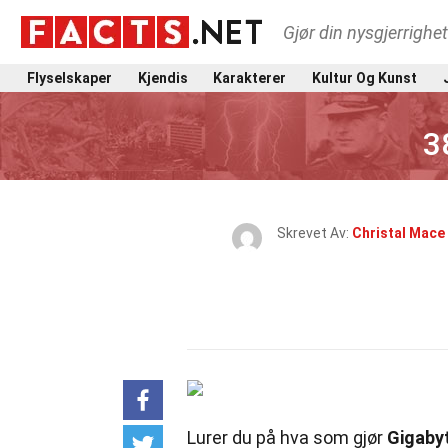
Gjør din nysgjerrighe
Flyselskaper
Kjendis
Karakterer
Kultur Og Kunst
3
Skrevet Av:
Christal Mace
Lurer du på hva som gjør
Gigaby