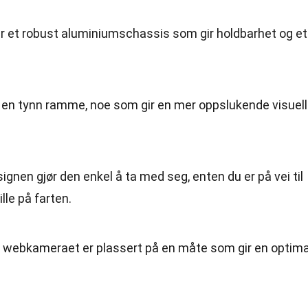
ar et robust aluminiumschassis som gir holdbarhet og et
 en tynn ramme, noe som gir en mer oppslukende visuell
ignen gjør den enkel å ta med seg, enten du er på vei til
ille på farten.
e webkameraet er plassert på en måte som gir en optima