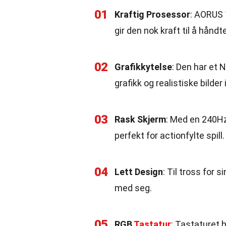
01
Kraftig Prosessor
: AORUS 
gir den nok kraft til å håndt
02
Grafikkytelse
: Den har et 
grafikk og realistiske bilder i 
03
Rask Skjerm
: Med en 240Hz
perfekt for actionfylte spill.
04
Lett Design
: Til tross for 
med seg.
05
RGB
Tastatur
: Tastaturet 