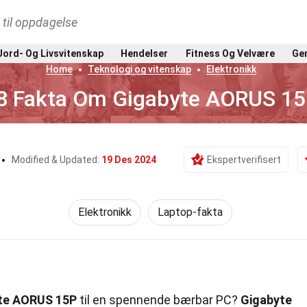
t til oppdagelse
Jord- Og Livsvitenskap
Hendelser
Fitness Og Velvære
Gen
Home
Teknologi og vitenskap
Elektronikk
8 Fakta Om Gigabyte AORUS 1
Modified & Updated:
19 Des 2024
Ekspertverifisert
Elektronikk
Laptop-fakta
te AORUS 15P
til en spennende bærbar PC?
Gigabyte