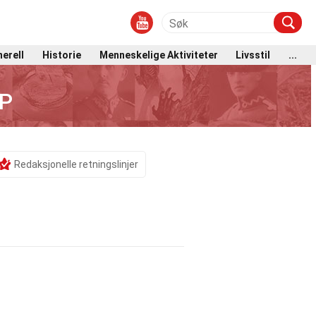
erell
Historie
Menneskelige Aktiviteter
Livsstil
...
5P
Redaksjonelle retningslinjer