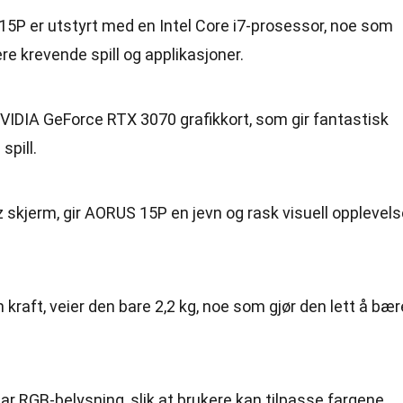
15P er utstyrt med en Intel Core i7-prosessor, noe som
ere krevende spill og applikasjoner.
NVIDIA GeForce RTX 3070 grafikkort, som gir fantastisk
spill.
 skjerm, gir AORUS 15P en jevn og rask visuell opplevels
sin kraft, veier den bare 2,2 kg, noe som gjør den lett å bær
har RGB-belysning, slik at brukere kan tilpasse fargene