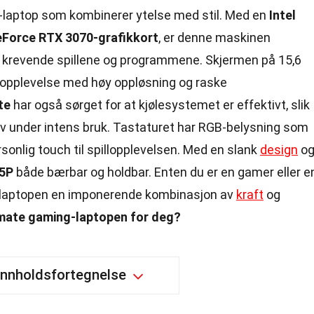
-laptop som kombinerer ytelse med stil. Med en
Intel
Force RTX 3070-grafikkort
, er denne maskinen
t krevende spillene og programmene. Skjermen på 15,6
l opplevelse med høy oppløsning og raske
te
har også sørget for at kjølesystemet er effektivt, slik
lv under intens bruk. Tastaturet har RGB-belysning som
sonlig touch til spillopplevelsen. Med en slank
design
o
5P
både bærbar og holdbar. Enten du er en gamer eller e
nne laptopen en imponerende kombinasjon av
kraft
og
imate gaming-laptopen for deg?
Innholdsfortegnelse