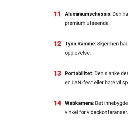
11
Aluminiumschassis
: Den h
premium utseende.
12
Tynn Ramme
: Skjermen har
opplevelse.
13
Portabilitet
: Den slanke des
en LAN-fest eller bare vil sp
14
Webkamera
: Det innebygd
vinkel for videokonferanser.