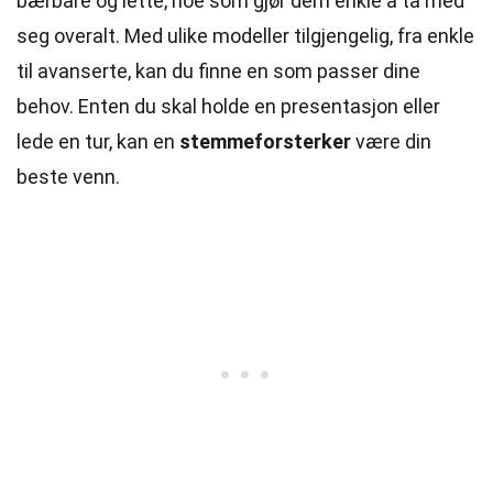
bærbare og lette, noe som gjør dem enkle å ta med
seg overalt. Med ulike modeller tilgjengelig, fra enkle
til avanserte, kan du finne en som passer dine
behov. Enten du skal holde en presentasjon eller
lede en tur, kan en
stemmeforsterker
være din
beste venn.