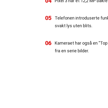
04
Pixel 3 har et 12,2 MP bakr
05
Telefonen introduserte funks
svakt lys uten blits.
06
Kameraet har også en "Top
fra en serie bilder.