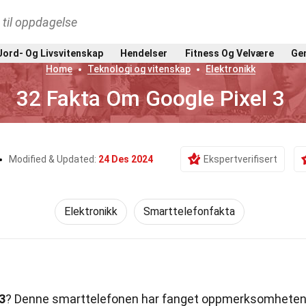
t til oppdagelse
Jord- Og Livsvitenskap
Hendelser
Fitness Og Velvære
Gen
Home
Teknologi og vitenskap
Elektronikk
32 Fakta Om Google Pixel 3
Modified & Updated:
24 Des 2024
Ekspertverifisert
Elektronikk
Smarttelefonfakta
3
? Denne smarttelefonen har fanget oppmerksomhete