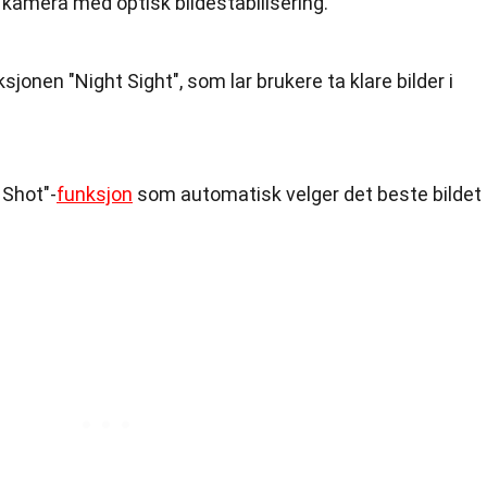
e kamera med optisk bildestabilisering.
jonen "Night Sight", som lar brukere ta klare bilder i
 Shot"-
funksjon
som automatisk velger det beste bildet