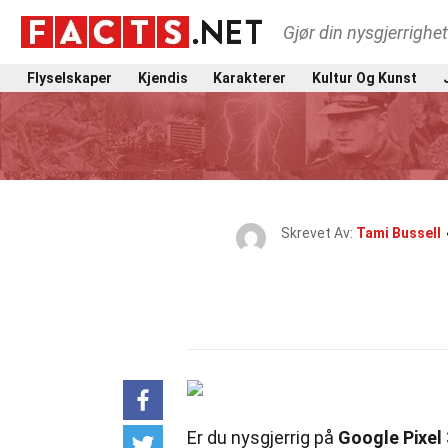
Gjør din nysgjerrighe
Flyselskaper
Kjendis
Karakterer
Kultur Og Kunst
Skrevet Av:
Tami Bussell
Er du nysgjerrig på
Google Pixel 