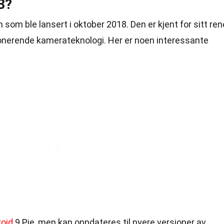
3?
 som ble lansert i oktober 2018. Den er kjent for sitt ren
nerende kamerateknologi. Her er noen interessante
oid
9 Pie, men kan oppdateres til nyere versjoner av