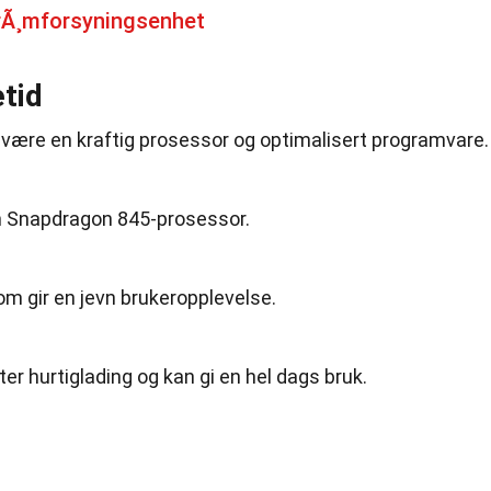
rÃ¸mforsyningsenhet
etid
ket være en kraftig prosessor og optimalisert programvare.
 Snapdragon 845-prosessor.
om gir en jevn brukeropplevelse.
er hurtiglading og kan gi en hel dags bruk.