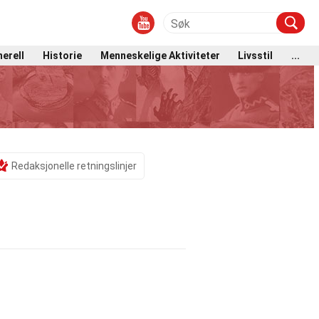
erell
Historie
Menneskelige Aktiviteter
Livsstil
...
Redaksjonelle retningslinjer
n