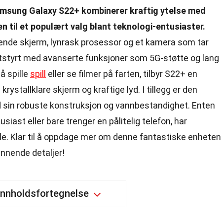
msung Galaxy S22+ kombinerer kraftig ytelse med
n til et populært valg blant teknologi-entusiaster.
ende skjerm, lynrask prosessor og et kamera som tar
 utstyrt med avanserte funksjoner som 5G-støtte og lang
å spille
spill
eller se filmer på farten, tilbyr S22+ en
ystallklare skjerm og kraftige lyd. I tillegg er den
ed sin robuste konstruksjon og vannbestandighet. Enten
tusiast eller bare trenger en pålitelig telefon, har
e. Klar til å oppdage mer om denne fantastiske enhete
pennende detaljer!
Innholdsfortegnelse