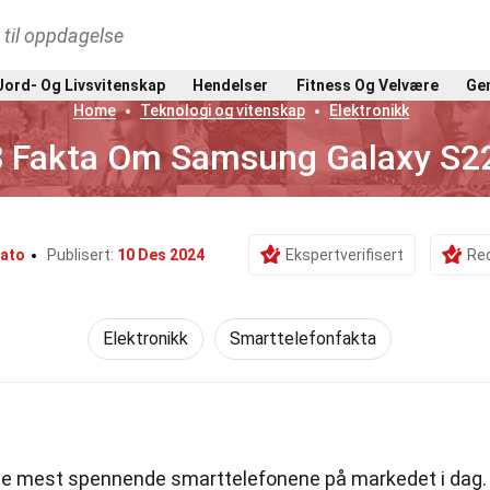
t til oppdagelse
Jord- Og Livsvitenskap
Hendelser
Fitness Og Velvære
Gen
Home
Teknologi og vitenskap
Elektronikk
 Fakta Om Samsung Galaxy S2
Kato
Publisert:
10 Des 2024
Ekspertverifisert
Red
Elektronikk
Smarttelefonfakta
de mest spennende smarttelefonene på markedet i dag.