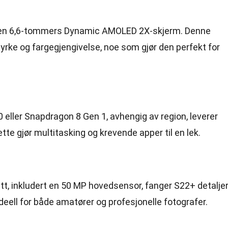
en 6,6-tommers Dynamic AMOLED 2X-skjerm. Denne
tyrke og fargegjengivelse, noe som gjør den perfekt for
eller Snapdragon 8 Gen 1, avhengig av region, leverer
te gjør multitasking og krevende apper til en lek.
t, inkludert en 50 MP hovedsensor, fanger S22+ detalje
ideell for både amatører og profesjonelle fotografer.