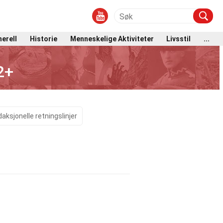
erell
Historie
Menneskelige Aktiviteter
Livsstil
...
2+
aksjonelle retningslinjer