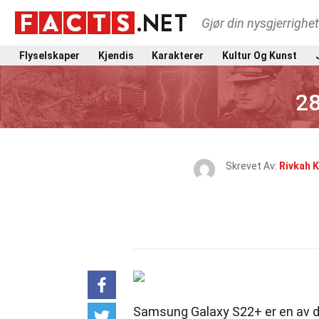
Gjør din nysgjerrighe
Flyselskaper
Kjendis
Karakterer
Kultur Og Kunst
28
Skrevet Av:
Rivkah 
Samsung Galaxy S22+ er en av 