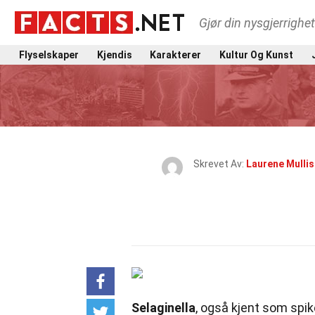
Gjør din nysgjerrighe
Flyselskaper
Kjendis
Karakterer
Kultur Og Kunst
Skrevet Av:
Laurene Mullis
Selaginella
, også kjent som spik