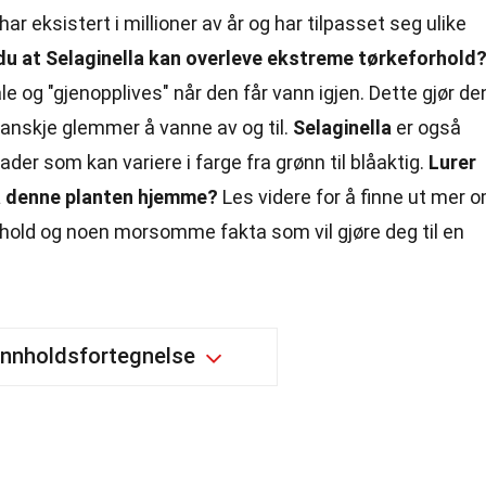
ar eksistert i millioner av år og har tilpasset seg ulike
du at Selaginella kan overleve ekstreme tørkeforhold
ale og "gjenopplives" når den får vann igjen. Dette gjør de
 kanskje glemmer å vanne av og til.
Selaginella
er også
lader som kan variere i farge fra grønn til blåaktig.
Lurer
på denne planten hjemme?
Les videre for å finne ut mer 
hold og noen morsomme fakta som vil gjøre deg til en
Innholdsfortegnelse