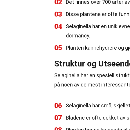
02
Det finnes over 700 arter av
03
Disse plantene er ofte funn
04
Selaginella har en unik evne 
dormancy.
05
Planten kan rehydrere og gje
Struktur og Utseend
Selaginella har en spesiell struk
på noen av de mest interessant
06
Selaginella har små, skjellet
07
Bladene er ofte dekket av s
Planten har en krypende ell