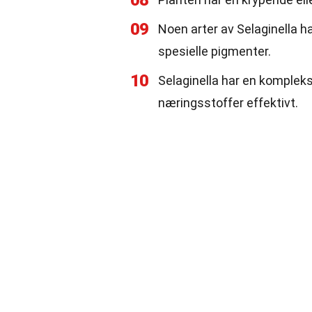
08
09
Noen arter av Selaginella h
spesielle pigmenter.
10
Selaginella har en komplek
næringsstoffer effektivt.