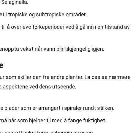
 Selaginella.
et i tropiske og subtropiske områder.
til å overleve tørkeperioder ved å gå inn i en tilstand av
noppta vekst når vann blir tilgjengelig igjen.
e
tur som skiller den fra andre planter. La oss se nærmere
e aspektene ved dens utseende.
e blader som er arrangert i spiraler rundt stilken.
må hår som hjelper til med å fange fuktighet.
er opprett vekstform, avhengig av arten.