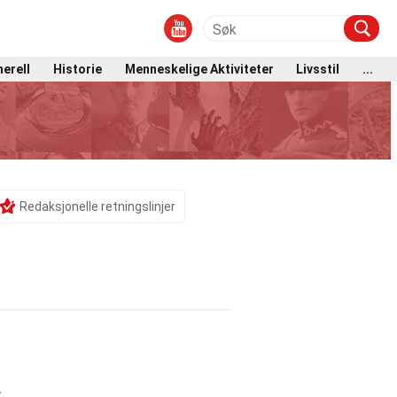
erell
Historie
Menneskelige Aktiviteter
Livsstil
...
Redaksjonelle retningslinjer
.