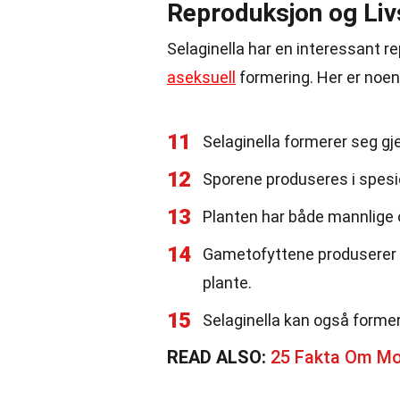
Reproduksjon og Liv
Selaginella har en interessant 
aseksuell
formering. Her er noe
11
Selaginella formerer seg gj
12
Sporene produseres i spesiel
13
Planten har både mannlige o
14
Gametofyttene produserer 
plante.
15
Selaginella kan også former
READ ALSO:
25 Fakta Om Mo